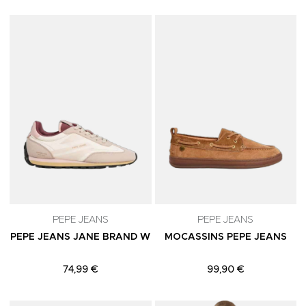
Adicionar aos Favoritos
A
PEPE JEANS
PEPE JEANS
PEPE JEANS JANE BRAND W
MOCASSINS PEPE JEANS
74,99 €
99,90 €