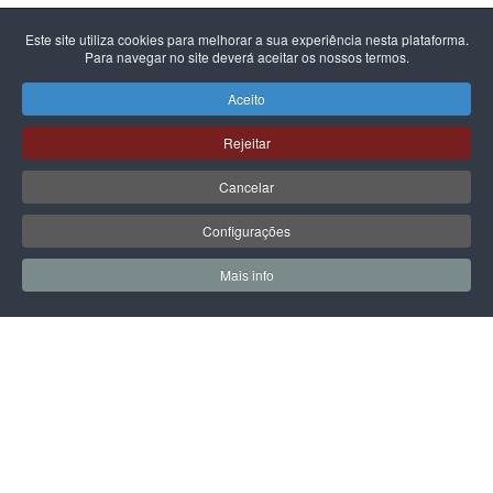
PEPE JEANS
ADIDAS PERFORMANCE
Este site utiliza cookies para melhorar a sua experiência nesta plataforma.
PEPE JEANS NOA SPORTY
ADIDAS BARREDA
Para navegar no site deverá aceitar os nossos termos.
Aceito
79,90 €
55,93 €
69,99 €
Promoção válida de 01-08-2026 a 31-
Rejeitar
08-2026
Cancelar
Configurações
PÁGINA SEGUINTE
Mais info
0
0
Meus Favoritos
Carrin
LPOINT GROUP