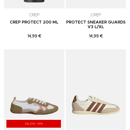
CREP
CREP
CREP PROTECT 200 ML
PROTECT SNEAKER GUARDS
V3 L/XL
14,99 €
14,99 €
Adicionar aos Favoritos
A
SALDOS -30%