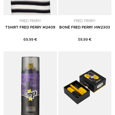
FRED PERRY
FRED PERRY
TSHIRT FRED PERRY M2409
BONÉ FRED PERRY HW2303
69,99 €
59,99 €
Adicionar aos Favoritos
A