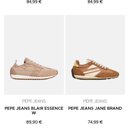
84,99 €
84,99 €
Adicionar aos Favoritos
A
PEPE JEANS
PEPE JEANS
PEPE JEANS BLAIR ESSENCE
PEPE JEANS JANE BRAND
W
89,90 €
74,99 €