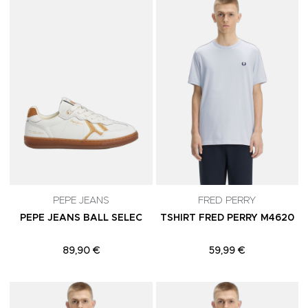
Adicionar aos Favoritos
A
PEPE JEANS
FRED PERRY
PEPE JEANS BALL SELEC
TSHIRT FRED PERRY M4620
89,90 €
59,99 €
Adicionar aos Favoritos
A