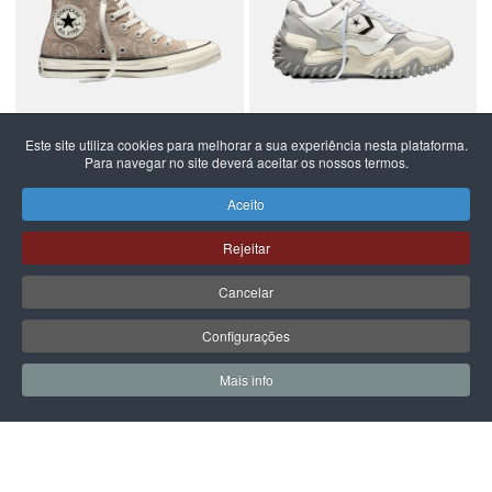
Este site utiliza cookies para melhorar a sua experiência nesta plataforma.
Para navegar no site deverá aceitar os nossos termos.
CONVERSE
CONVERSE
BOTAS ALL STAR CHUCK
ALL STAR WAVE MOTION
Aceito
TAYLOR
79,99 €
119,99 €
Rejeitar
Cancelar
Configurações
PÁGINA SEGUINTE
Mais info
0
0
Meus Favoritos
Carrin