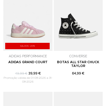
SALDOS -20%
ADIDAS PERFORMANCE
CONVERSE
ADIDAS GRAND COURT
BOTAS ALL STAR CHUCK
TAYLOR
49,99 €
39,99 €
64,99 €
Promoção válida de 01-08-2026 a 31-
08-2026
Adicionar aos Favoritos
A