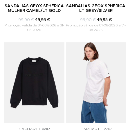
SANDALIAS GEOX SPHERICA
SANDALIAS GEOX SPHERICA
MULHER CAMEL/LT GOLD
LT GREY/SILVER
99,90 €
49,95 €
99,90 €
49,95 €
Promoção válida de 01-08-2026 a 31-
Promoção válida de 01-08-2026 a 31-
08-2026
08-2026
Adicionar aos Favoritos
A
CARHARTT WIP
CARHARTT WIP