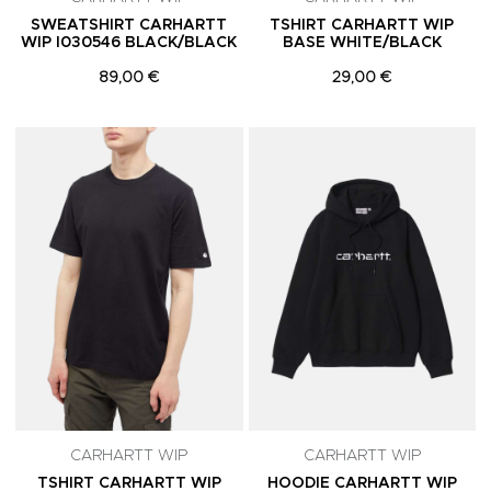
SWEATSHIRT CARHARTT
TSHIRT CARHARTT WIP
WIP I030546 BLACK/BLACK
BASE WHITE/BLACK
89,00 €
29,00 €
Adicionar aos Favoritos
A
CARHARTT WIP
CARHARTT WIP
TSHIRT CARHARTT WIP
HOODIE CARHARTT WIP