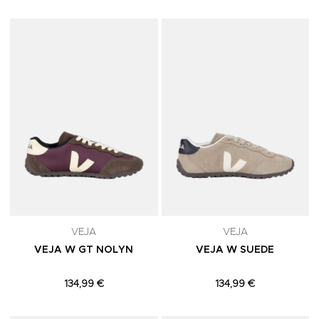
Adicionar aos Favoritos
A
VEJA
VEJA
VEJA W GT NOLYN
VEJA W SUEDE
134,99 €
134,99 €