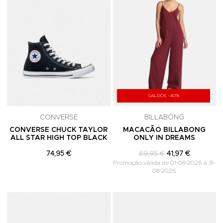
SALDOS -40%
CONVERSE
BILLABONG
CONVERSE CHUCK TAYLOR
MACACÃO BILLABONG
ALL STAR HIGH TOP BLACK
ONLY IN DREAMS
74,95 €
69,95 €
41,97 €
Promoção válida de 01-08-2026 a 31-
08-2026
Adicionar aos Favoritos
A