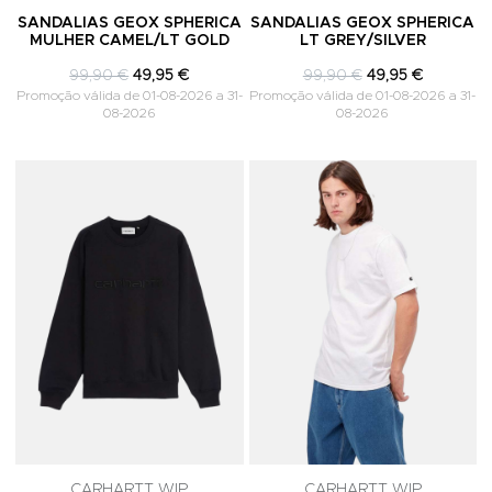
SANDALIAS GEOX SPHERICA
SANDALIAS GEOX SPHERICA
MULHER CAMEL/LT GOLD
LT GREY/SILVER
99,90 €
49,95 €
99,90 €
49,95 €
Promoção válida de 01-08-2026 a 31-
Promoção válida de 01-08-2026 a 31-
08-2026
08-2026
Adicionar aos Favoritos
A
CARHARTT WIP
CARHARTT WIP