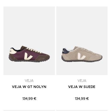
Adicionar aos Favoritos
A
VEJA
VEJA
VEJA W GT NOLYN
VEJA W SUEDE
134,99 €
134,99 €