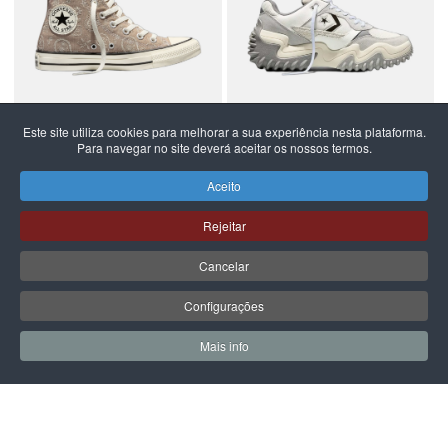
Este site utiliza cookies para melhorar a sua experiência nesta plataforma.
Para navegar no site deverá aceitar os nossos termos.
CONVERSE
CONVERSE
BOTAS ALL STAR CHUCK
ALL STAR WAVE MOTION
Aceito
TAYLOR
79,99 €
119,99 €
Rejeitar
Cancelar
Configurações
PÁGINA SEGUINTE
Mais info
0
0
Meus Favoritos
Carrin