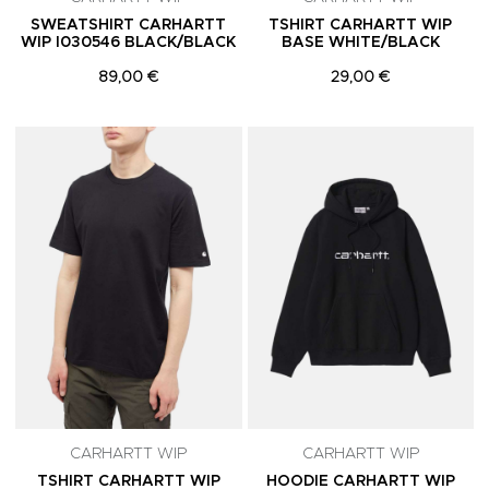
SWEATSHIRT CARHARTT
TSHIRT CARHARTT WIP
WIP I030546 BLACK/BLACK
BASE WHITE/BLACK
89,00 €
29,00 €
Adicionar aos Favoritos
A
CARHARTT WIP
CARHARTT WIP
TSHIRT CARHARTT WIP
HOODIE CARHARTT WIP