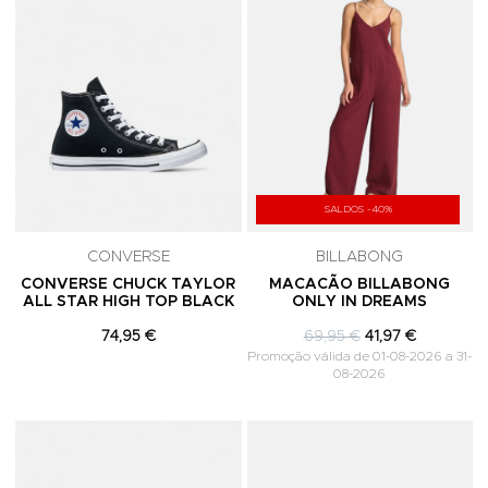
SALDOS -40%
CONVERSE
BILLABONG
CONVERSE CHUCK TAYLOR
MACACÃO BILLABONG
ALL STAR HIGH TOP BLACK
ONLY IN DREAMS
74,95 €
69,95 €
41,97 €
Promoção válida de 01-08-2026 a 31-
08-2026
Adicionar aos Favoritos
A