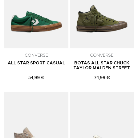
CONVERSE
CONVERSE
ALL STAR SPORT CASUAL
BOTAS ALL STAR CHUCK
TAYLOR MALDEN STREET
54,99 €
74,99 €
Adicionar aos Favoritos
A