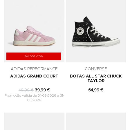
SALDOS -20%
ADIDAS PERFORMANCE
CONVERSE
ADIDAS GRAND COURT
BOTAS ALL STAR CHUCK
TAYLOR
49,99 €
39,99 €
64,99 €
Promoção válida de 01-08-2026 a 31-
08-2026
Adicionar aos Favoritos
A