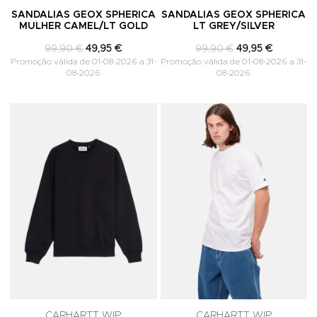
SANDALIAS GEOX SPHERICA
SANDALIAS GEOX SPHERICA
MULHER CAMEL/LT GOLD
LT GREY/SILVER
99,90 €
49,95 €
99,90 €
49,95 €
Promoção válida de 01-08-2026 a 31-
Promoção válida de 01-08-2026 a 31-
08-2026
08-2026
Adicionar aos Favoritos
A
CARHARTT WIP
CARHARTT WIP