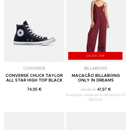
SALDOS -40%
CONVERSE
BILLABONG
CONVERSE CHUCK TAYLOR
MACACÃO BILLABONG
ALL STAR HIGH TOP BLACK
ONLY IN DREAMS
74,95 €
69,95 €
41,97 €
Promoção válida de 01-08-2026 a 31-
08-2026
Adicionar aos Favoritos
A