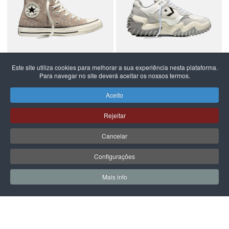
Este site utiliza cookies para melhorar a sua experiência nesta plataforma.
Para navegar no site deverá aceitar os nossos termos.
CONVERSE
CONVERSE
BOTAS ALL STAR CHUCK
ALL STAR WAVE MOTION
Aceito
TAYLOR
79,99 €
119,99 €
Rejeitar
Cancelar
Configurações
PÁGINA SEGUINTE
Mais info
0
0
Meus Favoritos
Carrin