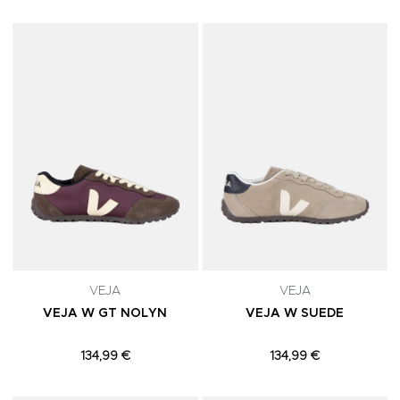
Adicionar aos Favoritos
A
VEJA
VEJA
VEJA W GT NOLYN
VEJA W SUEDE
134,99 €
134,99 €