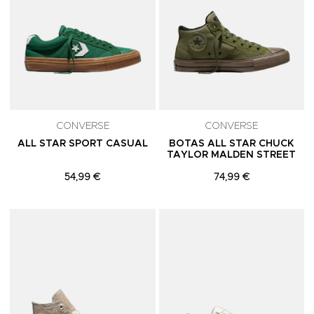
CONVERSE
CONVERSE
ALL STAR SPORT CASUAL
BOTAS ALL STAR CHUCK
TAYLOR MALDEN STREET
54,99 €
74,99 €
Adicionar aos Favoritos
A