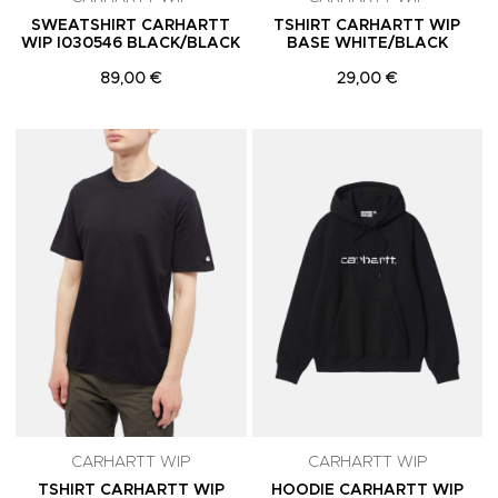
SWEATSHIRT CARHARTT
TSHIRT CARHARTT WIP
WIP I030546 BLACK/BLACK
BASE WHITE/BLACK
89,00 €
29,00 €
Adicionar aos Favoritos
A
CARHARTT WIP
CARHARTT WIP
TSHIRT CARHARTT WIP
HOODIE CARHARTT WIP