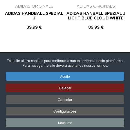
ADIDAS ORIGINALS
ADIDAS ORIGINALS
ADIDAS HANDBALL SPEZIAL
ADIDAS HANBALL SPEZIAL J
J
LIGHT BLUE CLOUD WHITE
89,99 €
89,99 €
PÁGINA SEGUINTE
Este site utiliza cookies para melhorar a sua experiência nesta plataforma.
Para navegar no site deverá aceitar os nossos termos.
Aceito
Rejeitar
Cancelar
Configurações
LPOINT GROUP
Mais info
0
0
Meus Favoritos
Carrin