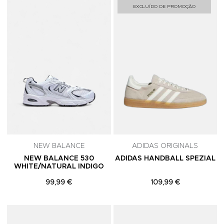
Adicionar aos Favoritos
A
EXCLUÍDO DE PROMOÇÃO
NEW BALANCE
ADIDAS ORIGINALS
NEW BALANCE 530
ADIDAS HANDBALL SPEZIAL
WHITE/NATURAL INDIGO
99,99 €
109,99 €
Adicionar aos Favoritos
A