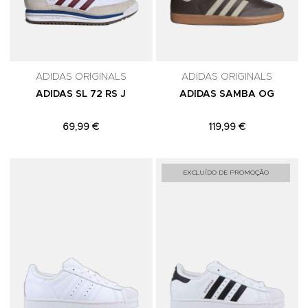
ADIDAS ORIGINALS
ADIDAS ORIGINALS
ADIDAS SL 72 RS J
ADIDAS SAMBA OG
69,99 €
119,99 €
Adicionar aos Favoritos
A
EXCLUÍDO DE PROMOÇÃO