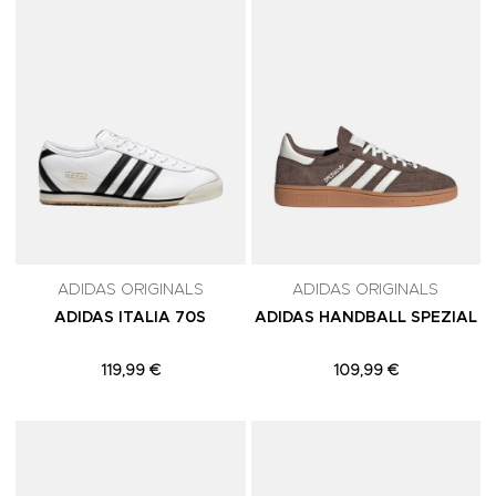
ADIDAS ORIGINALS
ADIDAS ORIGINALS
ADIDAS ITALIA 70S
ADIDAS HANDBALL SPEZIAL
119,99 €
109,99 €
Adicionar aos Favoritos
A