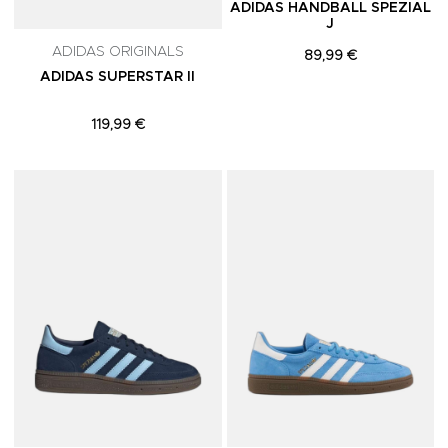
ADIDAS HANDBALL SPEZIAL
J
ADIDAS ORIGINALS
89,99 €
ADIDAS SUPERSTAR II
119,99 €
Adicionar aos Favoritos
A