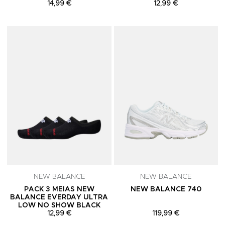
14,99 €
12,99 €
Adicionar aos Favoritos
A
NEW BALANCE
NEW BALANCE
PACK 3 MEIAS NEW
NEW BALANCE 740
BALANCE EVERDAY ULTRA
LOW NO SHOW BLACK
12,99 €
119,99 €