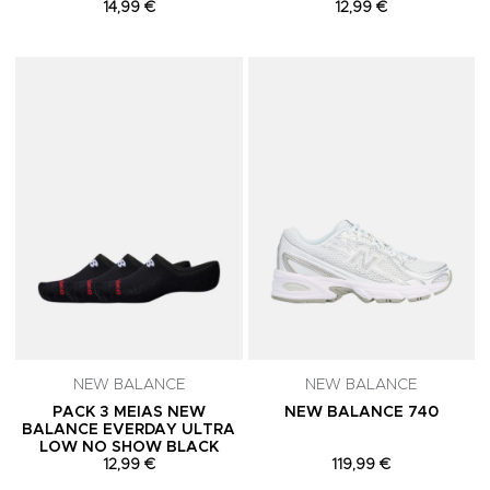
14,99 €
12,99 €
Adicionar aos Favoritos
A
NEW BALANCE
NEW BALANCE
PACK 3 MEIAS NEW
NEW BALANCE 740
BALANCE EVERDAY ULTRA
LOW NO SHOW BLACK
12,99 €
119,99 €