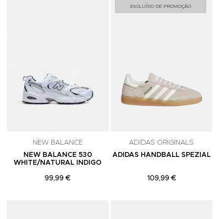
Adicionar aos Favoritos
A
EXCLUÍDO DE PROMOÇÃO
NEW BALANCE
ADIDAS ORIGINALS
NEW BALANCE 530
ADIDAS HANDBALL SPEZIAL
WHITE/NATURAL INDIGO
99,99 €
109,99 €
Adicionar aos Favoritos
A