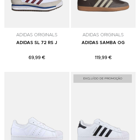
ADIDAS ORIGINALS
ADIDAS ORIGINALS
ADIDAS SL 72 RS J
ADIDAS SAMBA OG
69,99 €
119,99 €
Adicionar aos Favoritos
A
EXCLUÍDO DE PROMOÇÃO