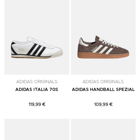
ADIDAS ORIGINALS
ADIDAS ORIGINALS
ADIDAS ITALIA 70S
ADIDAS HANDBALL SPEZIAL
119,99 €
109,99 €
Adicionar aos Favoritos
A