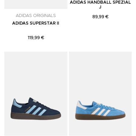
ADIDAS HANDBALL SPEZIAL
J
ADIDAS ORIGINALS
89,99 €
ADIDAS SUPERSTAR II
119,99 €
Adicionar aos Favoritos
A