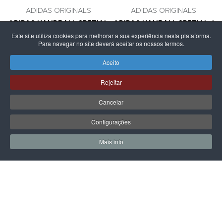
ADIDAS ORIGINALS
ADIDAS ORIGINALS
ADIDAS HANDBALL SPEZIAL
ADIDAS HANBALL SPEZIAL J
J
LIGHT BLUE CLOUD WHITE
Este site utiliza cookies para melhorar a sua experiência nesta plataforma.
Para navegar no site deverá aceitar os nossos termos.
89,99 €
89,99 €
Aceito
Rejeitar
PÁGINA SEGUINTE
Cancelar
Configurações
Mais info
0
0
Meus Favoritos
Carrin
LPOINT GROUP