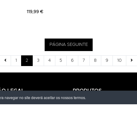
119,99 €
PÁGINA SEGUINTE
1
2
3
4
5
6
7
8
9
10
ÃO LEGAL
PRODUTOS
ara navegar no site deverá aceitar os nossos termos.
ivacidade
Homem
dições
Mulher
s de Entrega
Criança
amações Eletrónico
Marcas