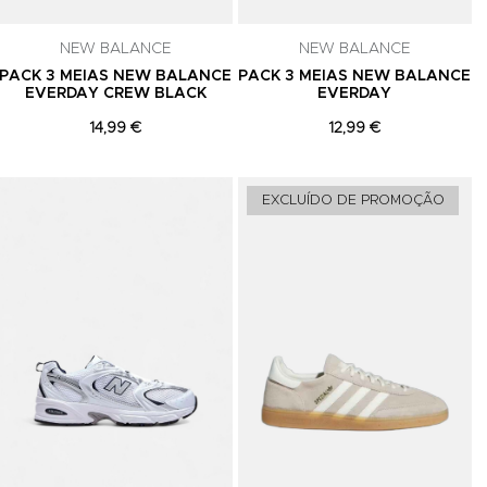
celar a
NEW BALANCE
NEW BALANCE
PACK 3 MEIAS NEW BALANCE
PACK 3 MEIAS NEW BALANCE
EVERDAY CREW BLACK
EVERDAY
14,99 €
12,99 €
Adicionar aos Favoritos
Adicionar aos Favoritos
A
EXCLUÍDO DE PROMOÇÃO