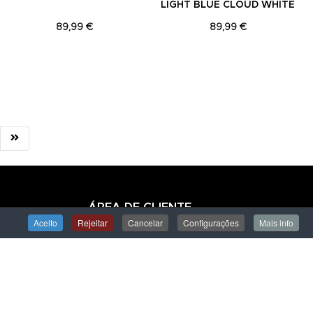
LIGHT BLUE CLOUD WHITE
89,99 €
89,99 €
ÁREA DE CLIENTE
Aceito
Rejeitar
Cancelar
Configurações
Mais info
Iniciar Sessão
Criar uma Conta
Encomendas