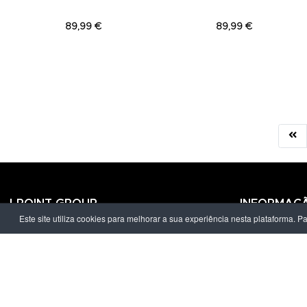
89,99 €
89,99 €
LPOINT GROUP
INFORMAÇ
Este site utiliza cookies para melhorar a sua experiência nesta plataforma. P
Sobre Nós
Política de Pr
Lojas
Termos & Con
Campanhas
Prazo e Custo
Contactos
Livro de Recl