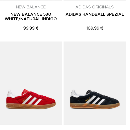
NEW BALANCE
ADIDAS ORIGINALS
NEW BALANCE 530
ADIDAS HANDBALL SPEZIAL
WHITE/NATURAL INDIGO
99,99 €
109,99 €
Adicionar aos Favoritos
Adicionar aos Favoritos
A