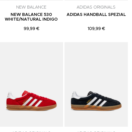
NEW BALANCE
ADIDAS ORIGINALS
NEW BALANCE 530
ADIDAS HANDBALL SPEZIAL
WHITE/NATURAL INDIGO
99,99 €
109,99 €
Adicionar aos Favoritos
Adicionar aos Favoritos
A