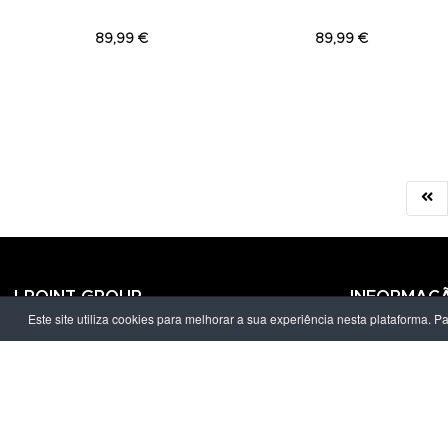
89,99 €
89,99 €
LPOINT GROUP
INFORMAÇ
Este site utiliza cookies para melhorar a sua experiência nesta plataforma. P
Sobre Nós
Política de Pr
Lojas
Termos & Con
Campanhas
Prazo e Custo
Contactos
Livro de Recl