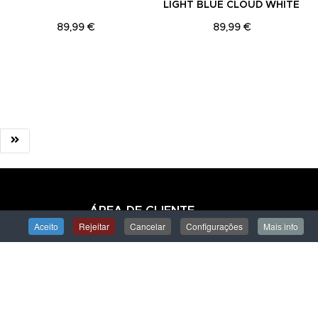
LIGHT BLUE CLOUD WHITE
89,99 €
89,99 €
ÁREA DE CLIENTE
Aceito
Rejeitar
Cancelar
Configurações
Mais info
Iniciar Sessão
Criar uma Conta
Encomendas