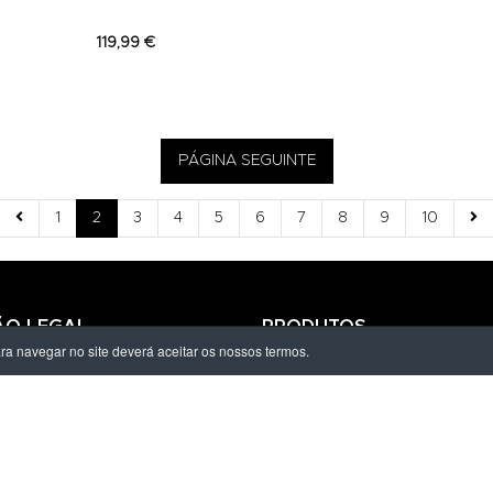
119,99 €
PÁGINA SEGUINTE
1
2
3
4
5
6
7
8
9
10
ÃO LEGAL
PRODUTOS
ara navegar no site deverá aceitar os nossos termos.
ivacidade
Homem
dições
Mulher
s de Entrega
Criança
amações Eletrónico
Marcas