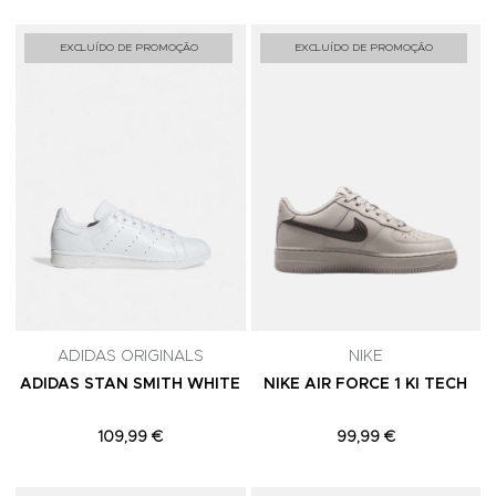
Adicionar aos Favoritos
A
EXCLUÍDO DE PROMOÇÃO
EXCLUÍDO DE PROMOÇÃO
ADIDAS ORIGINALS
NIKE
ADIDAS STAN SMITH WHITE
NIKE AIR FORCE 1 KI TECH
109,99 €
99,99 €