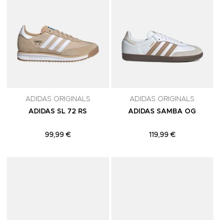
ADIDAS ORIGINALS
ADIDAS ORIGINALS
ADIDAS SL 72 RS
ADIDAS SAMBA OG
99,99 €
119,99 €
Adicionar aos Favoritos
A