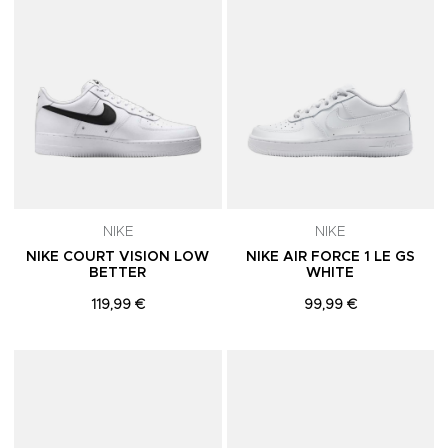
NIKE
NIKE
NIKE COURT VISION LOW
NIKE AIR FORCE 1 LE GS
BETTER
WHITE
119,99 €
99,99 €
Adicionar aos Favoritos
A