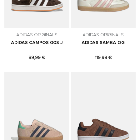
ADIDAS ORIGINALS
ADIDAS ORIGINALS
ADIDAS CAMPOS 00S J
ADIDAS SAMBA OG
89,99 €
119,99 €
Adicionar aos Favoritos
A