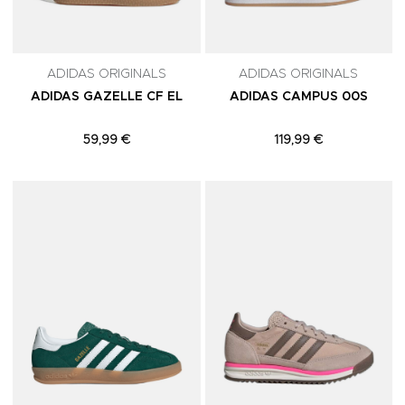
ADIDAS ORIGINALS
ADIDAS ORIGINALS
ADIDAS GAZELLE CF EL
ADIDAS CAMPUS 00S
59,99 €
119,99 €
Adicionar aos Favoritos
A