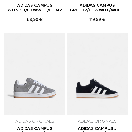
ADIDAS CAMPUS
ADIDAS CAMPUS
WONBEI/FTWWHT/GUM2
GRETHR/FTWWHT/WHITE
89,99 €
119,99 €
Adicionar aos Favoritos
A
ADIDAS ORIGINALS
ADIDAS ORIGINALS
ADIDAS CAMPUS
ADIDAS CAMPUS J