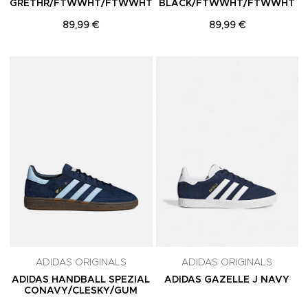
GRETHR/FTWWHT/FTWWHT
BLACK/FTWWHT/FTWWHT
89,99 €
89,99 €
Adicionar aos Favoritos
A
ADIDAS ORIGINALS
ADIDAS ORIGINALS
ADIDAS HANDBALL SPEZIAL
ADIDAS GAZELLE J NAVY
CONAVY/CLESKY/GUM