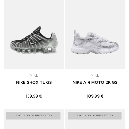
NIKE
NIKE
NIKE SHOX TL GS
NIKE AIR MOTO 2K GS
139,99 €
109,99 €
Adicionar aos Favoritos
A
EXCLUÍDO DE PROMOÇÃO
EXCLUÍDO DE PROMOÇÃO