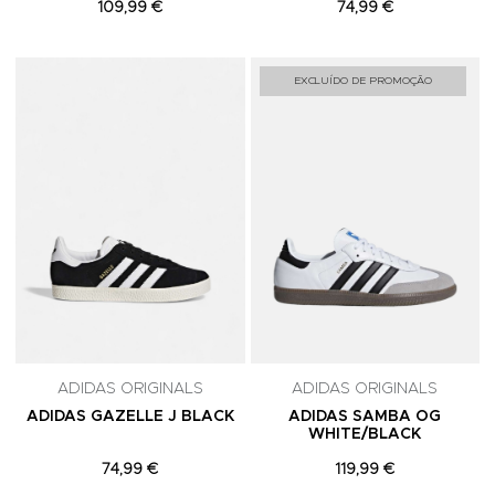
109,99 €
74,99 €
Adicionar aos Favoritos
A
EXCLUÍDO DE PROMOÇÃO
ADIDAS ORIGINALS
ADIDAS ORIGINALS
ADIDAS GAZELLE J BLACK
ADIDAS SAMBA OG
WHITE/BLACK
74,99 €
119,99 €