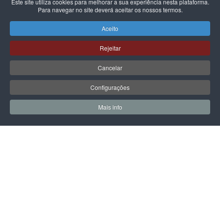
Este site utiliza cookies para melhorar a sua experiência nesta plataforma.
Para navegar no site deverá aceitar os nossos termos.
ADIDAS ORIGINALS
ADIDAS ORIGINALS
ADIDAS GAZELLE INDOOR W
ADIDAS HANDBALL SPEZIAL
Aceito
WARM CLAY/CLOUD
AURORA COFFEE SILVER
WHITE/GUM
PEBB
119,99 €
109,99 €
Rejeitar
Cancelar
Configurações
PÁGINA SEGUINTE
Mais info
0
0
Meus Favoritos
Carrin
LPOINT GROUP