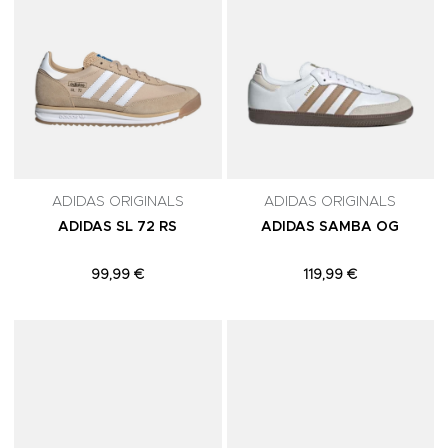
ADIDAS ORIGINALS
ADIDAS ORIGINALS
ADIDAS SL 72 RS
ADIDAS SAMBA OG
99,99 €
119,99 €
Adicionar aos Favoritos
A