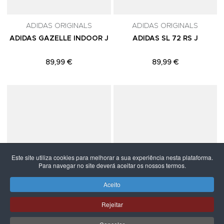
ADIDAS ORIGINALS
ADIDAS ORIGINALS
ADIDAS GAZELLE INDOOR J
ADIDAS SL 72 RS J
89,99 €
89,99 €
Adicionar aos Favoritos
A
Este site utiliza cookies para melhorar a sua experiência nesta plataforma.
Para navegar no site deverá aceitar os nossos termos.
Aceito
Rejeitar