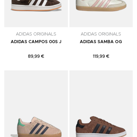
ADIDAS ORIGINALS
ADIDAS ORIGINALS
ADIDAS CAMPOS 00S J
ADIDAS SAMBA OG
89,99 €
119,99 €
Adicionar aos Favoritos
A