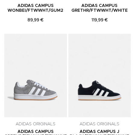
ADIDAS CAMPUS
ADIDAS CAMPUS
WONBEI/FTWWHT/GUM2
GRETHR/FTWWHT/WHITE
89,99 €
119,99 €
Adicionar aos Favoritos
A
ADIDAS ORIGINALS
ADIDAS ORIGINALS
ADIDAS CAMPUS
ADIDAS CAMPUS J