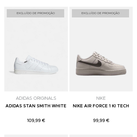
Adicionar aos Favoritos
A
EXCLUÍDO DE PROMOÇÃO
EXCLUÍDO DE PROMOÇÃO
ADIDAS ORIGINALS
NIKE
ADIDAS STAN SMITH WHITE
NIKE AIR FORCE 1 KI TECH
109,99 €
99,99 €