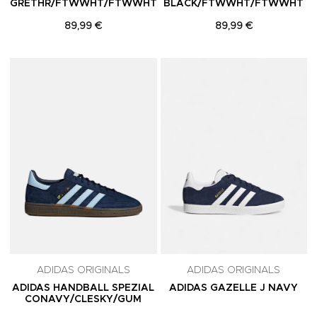
GRETHR/FTWWHT/FTWWHT
BLACK/FTWWHT/FTWWHT
89,99 €
89,99 €
Adicionar aos Favoritos
A
ADIDAS ORIGINALS
ADIDAS ORIGINALS
ADIDAS HANDBALL SPEZIAL
ADIDAS GAZELLE J NAVY
CONAVY/CLESKY/GUM