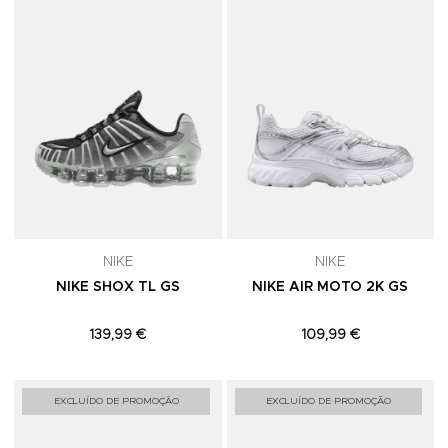
NIKE
NIKE
NIKE SHOX TL GS
NIKE AIR MOTO 2K GS
139,99 €
109,99 €
Adicionar aos Favoritos
A
EXCLUÍDO DE PROMOÇÃO
EXCLUÍDO DE PROMOÇÃO