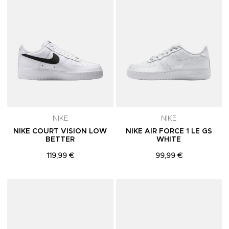
NIKE
NIKE
NIKE COURT VISION LOW
NIKE AIR FORCE 1 LE GS
BETTER
WHITE
119,99 €
99,99 €
Adicionar aos Favoritos
A