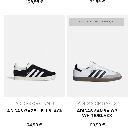
109,99 €
74,99 €
Adicionar aos Favoritos
A
EXCLUÍDO DE PROMOÇÃO
ADIDAS ORIGINALS
ADIDAS ORIGINALS
ADIDAS GAZELLE J BLACK
ADIDAS SAMBA OG
WHITE/BLACK
74,99 €
119,99 €