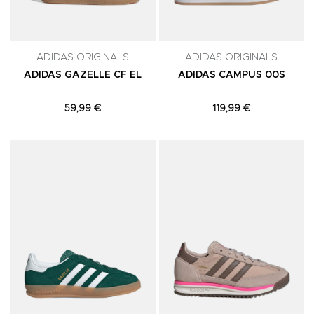
ADIDAS ORIGINALS
ADIDAS ORIGINALS
ADIDAS GAZELLE CF EL
ADIDAS CAMPUS 00S
59,99 €
119,99 €
Adicionar aos Favoritos
A