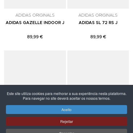
ADIDAS ORIGINALS
ADIDAS ORIGINALS
ADIDAS GAZELLE INDOOR J
ADIDAS SL 72 RS J
89,99 €
89,99 €
Adicionar aos Favoritos
A
Este site utiliza cookies para melhorar a sua experiência nesta plataforma.
Para navegar no site deverá aceitar os nossos termos.
Aceito
Rejeitar