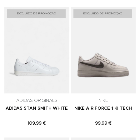
Adicionar aos Favoritos
A
EXCLUÍDO DE PROMOÇÃO
EXCLUÍDO DE PROMOÇÃO
ADIDAS ORIGINALS
NIKE
ADIDAS STAN SMITH WHITE
NIKE AIR FORCE 1 KI TECH
109,99 €
99,99 €