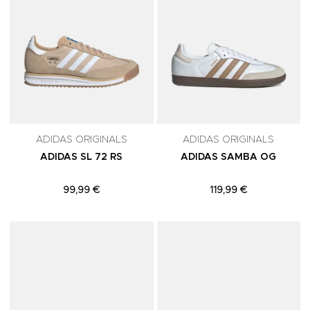
ADIDAS ORIGINALS
ADIDAS ORIGINALS
ADIDAS SL 72 RS
ADIDAS SAMBA OG
99,99 €
119,99 €
Adicionar aos Favoritos
A