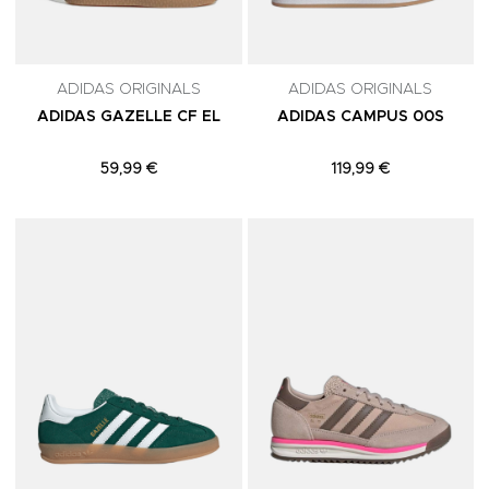
ADIDAS ORIGINALS
ADIDAS ORIGINALS
ADIDAS GAZELLE CF EL
ADIDAS CAMPUS 00S
59,99 €
119,99 €
Adicionar aos Favoritos
A