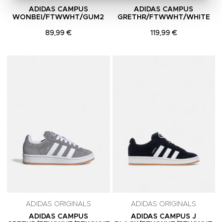
ADIDAS CAMPUS
ADIDAS CAMPUS
WONBEI/FTWWHT/GUM2
GRETHR/FTWWHT/WHITE
89,99 €
119,99 €
Adicionar aos Favoritos
A
ADIDAS ORIGINALS
ADIDAS ORIGINALS
ADIDAS CAMPUS
ADIDAS CAMPUS J