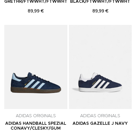
GRETHR/FTWWHT/FTWWHT
BLACK/FTWWHT/FTWWHT
89,99 €
89,99 €
Adicionar aos Favoritos
A
ADIDAS ORIGINALS
ADIDAS ORIGINALS
ADIDAS HANDBALL SPEZIAL
ADIDAS GAZELLE J NAVY
CONAVY/CLESKY/GUM