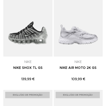
NIKE
NIKE
NIKE SHOX TL GS
NIKE AIR MOTO 2K GS
139,99 €
109,99 €
Adicionar aos Favoritos
A
EXCLUÍDO DE PROMOÇÃO
EXCLUÍDO DE PROMOÇÃO