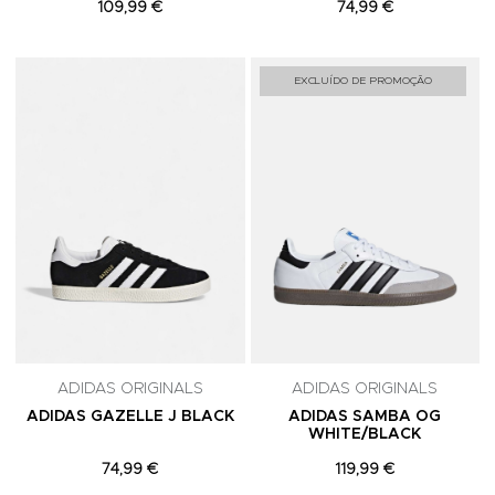
109,99 €
74,99 €
Adicionar aos Favoritos
A
EXCLUÍDO DE PROMOÇÃO
ADIDAS ORIGINALS
ADIDAS ORIGINALS
ADIDAS GAZELLE J BLACK
ADIDAS SAMBA OG
WHITE/BLACK
74,99 €
119,99 €