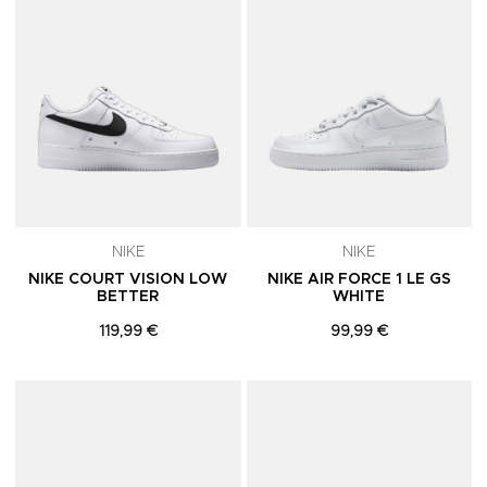
NIKE
NIKE
NIKE COURT VISION LOW
NIKE AIR FORCE 1 LE GS
BETTER
WHITE
119,99 €
99,99 €
Adicionar aos Favoritos
A