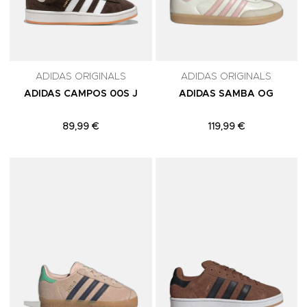
ADIDAS ORIGINALS
ADIDAS ORIGINALS
ADIDAS CAMPOS 00S J
ADIDAS SAMBA OG
89,99 €
119,99 €
Adicionar aos Favoritos
A