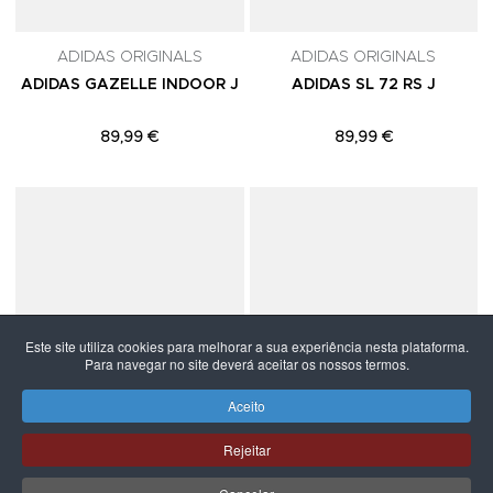
ADIDAS ORIGINALS
ADIDAS ORIGINALS
ADIDAS GAZELLE INDOOR J
ADIDAS SL 72 RS J
89,99 €
89,99 €
Adicionar aos Favoritos
A
Este site utiliza cookies para melhorar a sua experiência nesta plataforma.
Para navegar no site deverá aceitar os nossos termos.
Aceito
Rejeitar