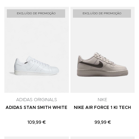
Adicionar aos Favoritos
A
EXCLUÍDO DE PROMOÇÃO
EXCLUÍDO DE PROMOÇÃO
ADIDAS ORIGINALS
NIKE
ADIDAS STAN SMITH WHITE
NIKE AIR FORCE 1 KI TECH
109,99 €
99,99 €