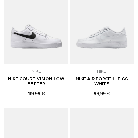
NIKE
NIKE
NIKE COURT VISION LOW
NIKE AIR FORCE 1 LE GS
BETTER
WHITE
119,99 €
99,99 €
Adicionar aos Favoritos
A