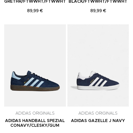
GRETHR/FTWWHT/FTWWHT
BLACK/FTWWHT/FTWWHT
89,99 €
89,99 €
Adicionar aos Favoritos
A
ADIDAS ORIGINALS
ADIDAS ORIGINALS
ADIDAS HANDBALL SPEZIAL
ADIDAS GAZELLE J NAVY
CONAVY/CLESKY/GUM