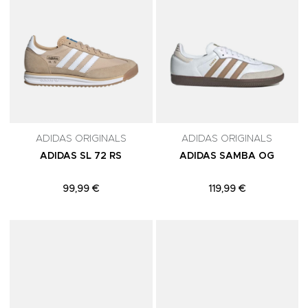
ADIDAS ORIGINALS
ADIDAS ORIGINALS
ADIDAS SL 72 RS
ADIDAS SAMBA OG
99,99 €
119,99 €
Adicionar aos Favoritos
A