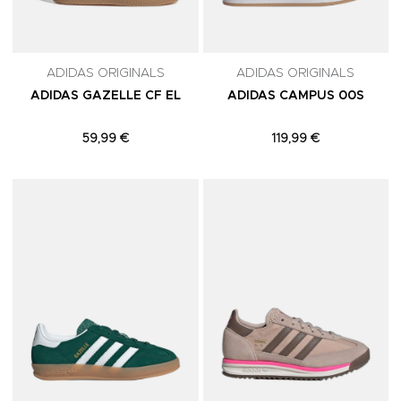
ADIDAS ORIGINALS
ADIDAS ORIGINALS
ADIDAS GAZELLE CF EL
ADIDAS CAMPUS 00S
59,99 €
119,99 €
Adicionar aos Favoritos
A