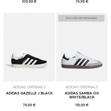
109,99 €
74,99 €
Adicionar aos Favoritos
A
EXCLUÍDO DE PROMOÇÃO
ADIDAS ORIGINALS
ADIDAS ORIGINALS
ADIDAS GAZELLE J BLACK
ADIDAS SAMBA OG
WHITE/BLACK
74,99 €
119,99 €