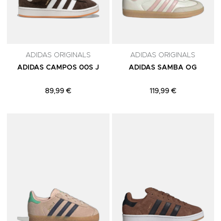
ADIDAS ORIGINALS
ADIDAS ORIGINALS
ADIDAS CAMPOS 00S J
ADIDAS SAMBA OG
89,99 €
119,99 €
Adicionar aos Favoritos
A