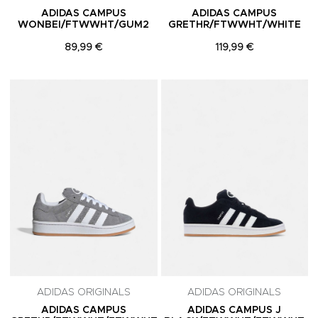
ADIDAS CAMPUS
ADIDAS CAMPUS
WONBEI/FTWWHT/GUM2
GRETHR/FTWWHT/WHITE
89,99 €
119,99 €
Adicionar aos Favoritos
A
ADIDAS ORIGINALS
ADIDAS ORIGINALS
ADIDAS CAMPUS
ADIDAS CAMPUS J