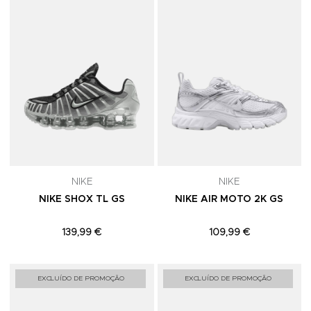
NIKE
NIKE
NIKE SHOX TL GS
NIKE AIR MOTO 2K GS
139,99 €
109,99 €
Adicionar aos Favoritos
A
EXCLUÍDO DE PROMOÇÃO
EXCLUÍDO DE PROMOÇÃO