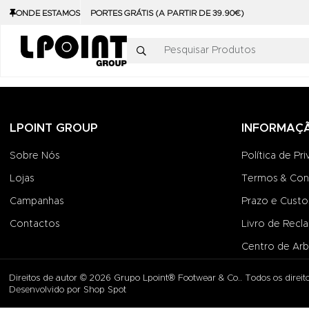
ONDE ESTAMOS
PORTES GRÁTIS (A PARTIR DE 39.90€)
Pesquisar Produtos
LPOINT GROUP
INFORMAÇ
Sobre Nós
Política de Pr
Lojas
Termos & Con
Campanhas
Prazo e Custo
Contactos
Livro de Recl
Centro de Arb
Direitos de autor © 2026 Grupo Lpoint® Footwear & Co.. Todos os direito
Desenvolvido por
Shop Spot