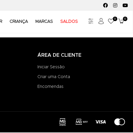
FACEBOOK SOC
INSTAGR
YO
0
0
Meus Fav
Carr
R
CRIANÇA
MARCAS
SALDOS
ÁREA DE CLIENTE
Iniciar Sessão
Criar uma Conta
Encomendas
ICON
ICON
ICO
ICON
ICON-
ICON-
ICO
ICON-
MBWAY
VISA-
MAS
MULTIBANCO