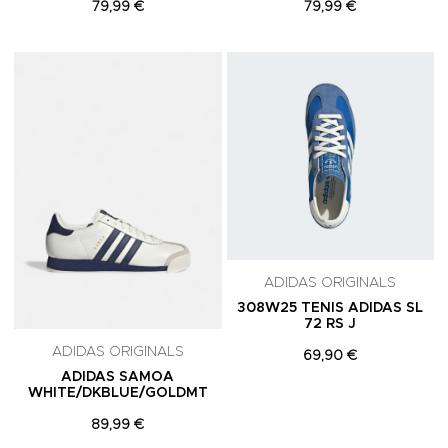
79,99 €
79,99 €
Adicionar aos Favoritos
A
ADIDAS ORIGINALS
308W25 TENIS ADIDAS SL
72 RS J
ADIDAS ORIGINALS
69,90 €
ADIDAS SAMOA
WHITE/DKBLUE/GOLDMT
89,99 €