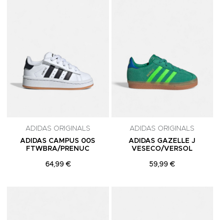
ADIDAS ORIGINALS
ADIDAS ORIGINALS
ADIDAS CAMPUS 00S
ADIDAS GAZELLE J
FTWBRA/PRENUC
VESECO/VERSOL
64,99 €
59,99 €
Adicionar aos Favoritos
A