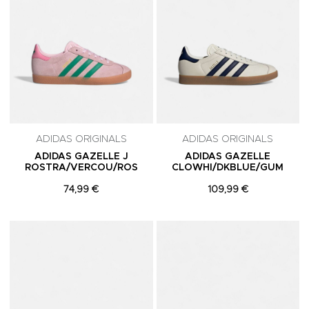
ADIDAS ORIGINALS
ADIDAS ORIGINALS
ADIDAS GAZELLE J
ADIDAS GAZELLE
ROSTRA/VERCOU/ROS
CLOWHI/DKBLUE/GUM
74,99 €
109,99 €
Adicionar aos Favoritos
A