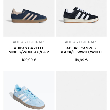
ADIDAS ORIGINALS
ADIDAS ORIGINALS
ADIDAS GAZELLE
ADIDAS CAMPUS
NINDIG/WONTAU/GUM
BLACK/FTWWHT/WHITE
109,99 €
119,99 €
Adicionar aos Favoritos
A