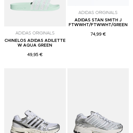
ADIDAS ORIGINALS
ADIDAS STAN SMITH J
FTWWHT/FTWWHT/GREEN
ADIDAS ORIGINALS
74,99 €
CHINELOS ADIDAS ADILETTE
W AQUA GREEN
49,95 €
Adicionar aos Favoritos
A