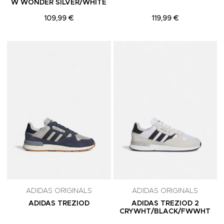
W WONDER SILVER/WHITE
109,99 €
119,99 €
Adicionar aos Favoritos
A
ADIDAS ORIGINALS
ADIDAS ORIGINALS
ADIDAS TREZIOD
ADIDAS TREZIOD 2
CRYWHT/BLACK/FWWHT