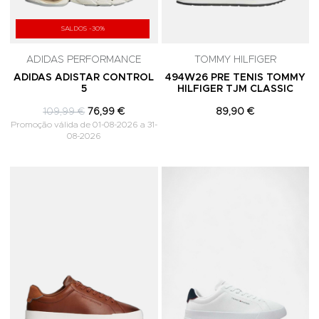
SALDOS -30%
ADIDAS PERFORMANCE
TOMMY HILFIGER
ADIDAS ADISTAR CONTROL
494W26 PRE TENIS TOMMY
5
HILFIGER TJM CLASSIC
109,99 €
76,99 €
89,90 €
Promoção válida de 01-08-2026 a 31-
08-2026
Adicionar aos Favoritos
A