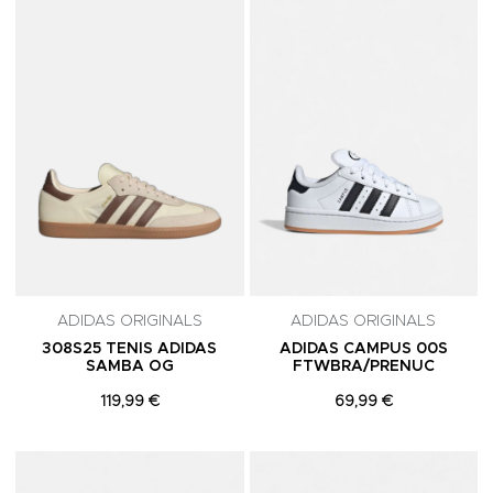
Adicionar aos Favoritos
A
ADIDAS ORIGINALS
ADIDAS ORIGINALS
308S25 TENIS ADIDAS
ADIDAS CAMPUS 00S
SAMBA OG
FTWBRA/PRENUC
119,99 €
69,99 €
Adicionar aos Favoritos
A