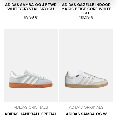
ADIDAS SAMBA OG J FTWR
ADIDAS GAZELLE INDOOR
WHITE/CRYSTAL SKY/GU
MAGIC BEIGE CORE WHITE
GU
89,99 €
119,99 €
Adicionar aos Favoritos
A
ADIDAS ORIGINALS
ADIDAS ORIGINALS
ADIDAS HANDBALL SPEZIAL
ADIDAS SAMBA OG W