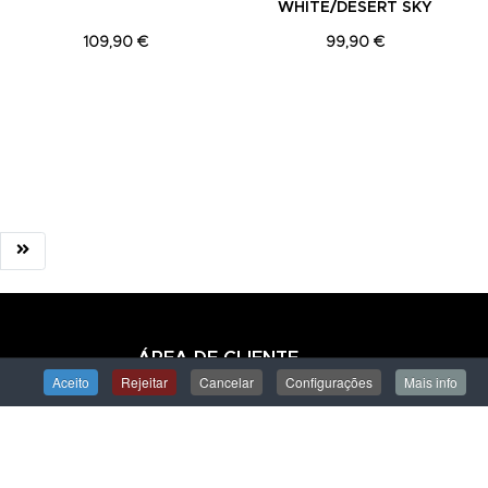
WHITE/DESERT SKY
109,90 €
99,90 €
ÁREA DE CLIENTE
Aceito
Rejeitar
Cancelar
Configurações
Mais info
Iniciar Sessão
Criar uma Conta
Encomendas