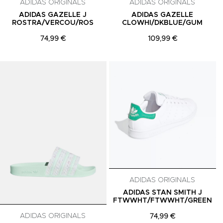
ADIDAS ORIGINALS
ADIDAS ORIGINALS
ADIDAS GAZELLE J
ADIDAS GAZELLE
ROSTRA/VERCOU/ROS
CLOWHI/DKBLUE/GUM
74,99 €
109,99 €
Adicionar aos Favoritos
Adicionar aos Favoritos
A
ADIDAS ORIGINALS
ADIDAS STAN SMITH J
FTWWHT/FTWWHT/GREEN
ADIDAS ORIGINALS
74,99 €