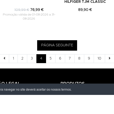
HILFIGER TJM CLASSIC
109,99 €
76,99 €
89,90 €
Promoção válida de 01-08-2026 a 31-
08-2026
PÁGINA SEGUINTE
1
2
3
4
5
6
7
8
9
10
ÃO LEGAL
PRODUTOS
ara navegar no site deverá aceitar os nossos termos.
ivacidade
Homem
dições
Mulher
s de Entrega
Criança