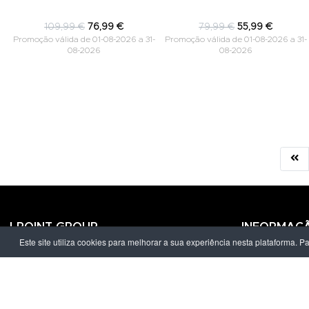
109,99 €
76,99 €
79,99 €
55,99 €
Promoção válida de 01-08-2026 a 31-
Promoção válida de 01-08-2026 a 31-
08-2026
08-2026
LPOINT GROUP
INFORMAÇ
Este site utiliza cookies para melhorar a sua experiência nesta plataforma. P
Sobre Nós
Política de Pr
Lojas
Termos & Con
Campanhas
Prazo e Custo