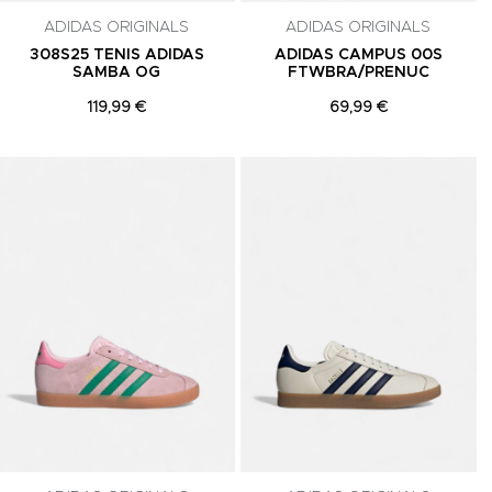
ADIDAS ORIGINALS
ADIDAS ORIGINALS
308S25 TENIS ADIDAS
ADIDAS CAMPUS 00S
SAMBA OG
FTWBRA/PRENUC
119,99 €
69,99 €
Adicionar aos Favoritos
Adicionar aos Favoritos
A