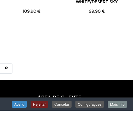
WHITE/DESERT SKY
109,90 €
99,90 €
ÁREA DE CLIENTE
Aceito
Rejeitar
Cancelar
Configurações
Mais info
Iniciar Sessão
Criar uma Conta
Encomendas