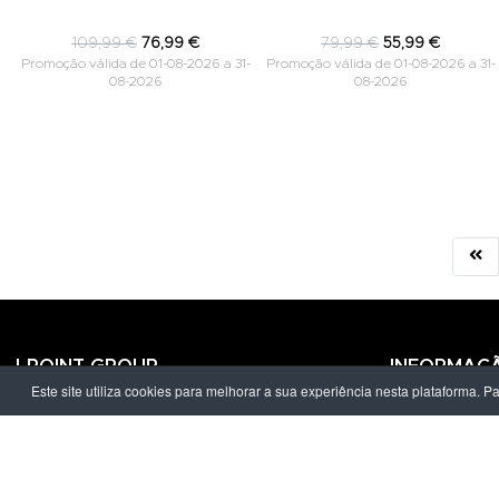
109,99 €
76,99 €
79,99 €
55,99 €
Promoção válida de 01-08-2026 a 31-
Promoção válida de 01-08-2026 a 31-
08-2026
08-2026
LPOINT GROUP
INFORMAÇ
Este site utiliza cookies para melhorar a sua experiência nesta plataforma. P
Sobre Nós
Política de Pr
Lojas
Termos & Con
Campanhas
Prazo e Custo