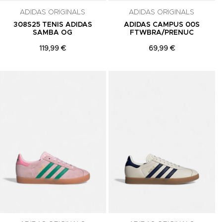
ADIDAS ORIGINALS
ADIDAS ORIGINALS
308S25 TENIS ADIDAS
ADIDAS CAMPUS 00S
SAMBA OG
FTWBRA/PRENUC
119,99 €
69,99 €
Adicionar aos Favoritos
Adicionar aos Favoritos
A