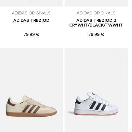
celar a
ADIDAS ORIGINALS
ADIDAS ORIGINALS
ADIDAS TREZIOD
ADIDAS TREZIOD 2
CRYWHT/BLACK/FWWHT
79,99 €
79,99 €
Adicionar aos Favoritos
Adicionar aos Favoritos
A