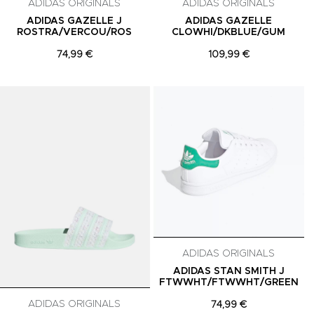
ADIDAS ORIGINALS
ADIDAS ORIGINALS
ADIDAS GAZELLE J
ADIDAS GAZELLE
ROSTRA/VERCOU/ROS
CLOWHI/DKBLUE/GUM
74,99 €
109,99 €
Adicionar aos Favoritos
Adicionar aos Favoritos
A
ADIDAS ORIGINALS
ADIDAS STAN SMITH J
FTWWHT/FTWWHT/GREEN
ADIDAS ORIGINALS
74,99 €