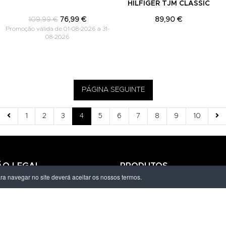
HILFIGER TJM CLASSIC
109,99 €
76,99 €
89,90 €
Promoção válida de 01-08-2026 a 31-
08-2026
PÁGINA SEGUINTE
1
2
3
4
5
6
7
8
9
10
ÃO LEGAL
PRODUTOS
ara navegar no site deverá aceitar os nossos termos.
ivacidade
Homem
dições
Mulher
s de Entrega
Criança