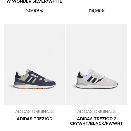
W WONDER SILVER/WHITE
109,99 €
119,99 €
Adicionar aos Favoritos
A
ADIDAS ORIGINALS
ADIDAS ORIGINALS
ADIDAS TREZIOD
ADIDAS TREZIOD 2
CRYWHT/BLACK/FWWHT