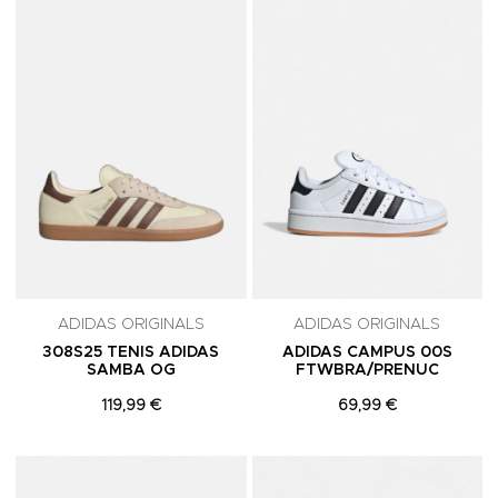
Adicionar aos Favoritos
A
ADIDAS ORIGINALS
ADIDAS ORIGINALS
308S25 TENIS ADIDAS
ADIDAS CAMPUS 00S
SAMBA OG
FTWBRA/PRENUC
119,99 €
69,99 €
Adicionar aos Favoritos
A