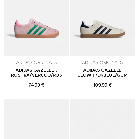
ADIDAS ORIGINALS
ADIDAS ORIGINALS
ADIDAS GAZELLE J
ADIDAS GAZELLE
ROSTRA/VERCOU/ROS
CLOWHI/DKBLUE/GUM
74,99 €
109,99 €
Adicionar aos Favoritos
A