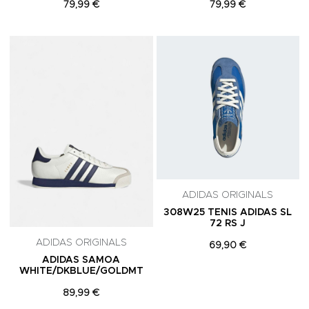
79,99 €
79,99 €
Adicionar aos Favoritos
A
ADIDAS ORIGINALS
308W25 TENIS ADIDAS SL
72 RS J
ADIDAS ORIGINALS
69,90 €
ADIDAS SAMOA
WHITE/DKBLUE/GOLDMT
89,99 €