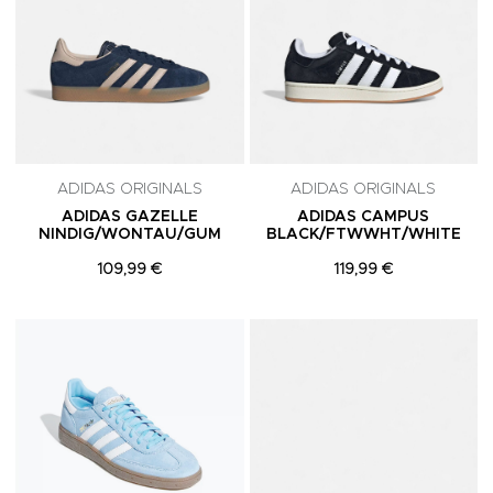
ADIDAS ORIGINALS
ADIDAS ORIGINALS
ADIDAS GAZELLE
ADIDAS CAMPUS
NINDIG/WONTAU/GUM
BLACK/FTWWHT/WHITE
109,99 €
119,99 €
Adicionar aos Favoritos
A