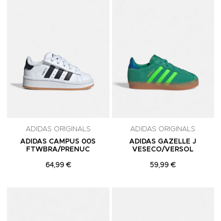
ADIDAS ORIGINALS
ADIDAS ORIGINALS
ADIDAS CAMPUS 00S
ADIDAS GAZELLE J
FTWBRA/PRENUC
VESECO/VERSOL
64,99 €
59,99 €
Adicionar aos Favoritos
A