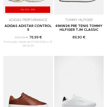
SALDOS -30%
ADIDAS PERFORMANCE
TOMMY HILFIGER
ADIDAS ADISTAR CONTROL
494W26 PRE TENIS TOMMY
5
HILFIGER TJM CLASSIC
109,99 €
76,99 €
89,90 €
Promoção válida de 01-08-2026 a 31-
08-2026
Adicionar aos Favoritos
A