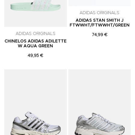
ADIDAS ORIGINALS
ADIDAS STAN SMITH J
FTWWHT/FTWWHT/GREEN
ADIDAS ORIGINALS
74,99 €
CHINELOS ADIDAS ADILETTE
W AQUA GREEN
49,95 €
Adicionar aos Favoritos
A