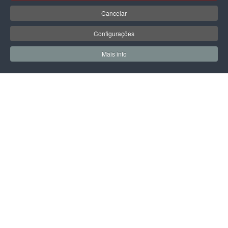
Cancelar
LPOINT GROUP
Configurações
Sobre Nós
Lojas
Mais info
0
0
Meus Favoritos
Carrin
Campanhas
Contactos
INFORMAÇÃO LEGAL
Política de Privacidade
Termos & Condições
Prazo e Custos de Entrega
Livro de Reclamações Eletrónico
Centro de Arbitragem e Conflitos
PRODUTOS