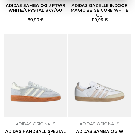
ADIDAS SAMBA OG J FTWR
ADIDAS GAZELLE INDOOR
WHITE/CRYSTAL SKY/GU
MAGIC BEIGE CORE WHITE
GU
89,99 €
119,99 €
Adicionar aos Favoritos
A
ADIDAS ORIGINALS
ADIDAS ORIGINALS
ADIDAS HANDBALL SPEZIAL
ADIDAS SAMBA OG W