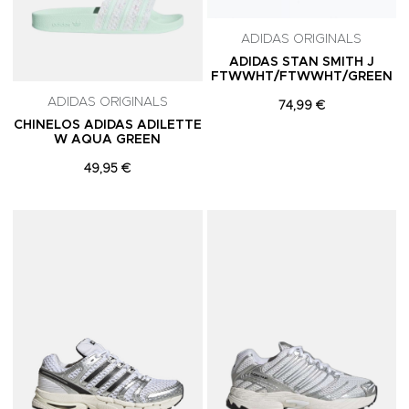
ADIDAS ORIGINALS
ADIDAS STAN SMITH J
FTWWHT/FTWWHT/GREEN
ADIDAS ORIGINALS
74,99 €
CHINELOS ADIDAS ADILETTE
W AQUA GREEN
49,95 €
Adicionar aos Favoritos
A