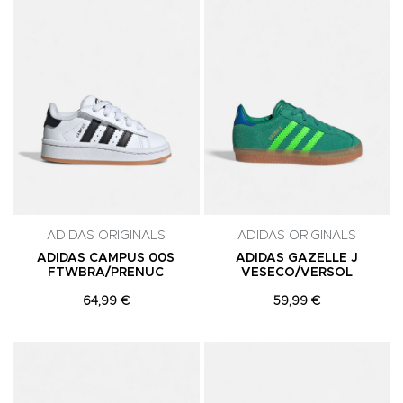
ADIDAS ORIGINALS
ADIDAS ORIGINALS
ADIDAS CAMPUS 00S
ADIDAS GAZELLE J
FTWBRA/PRENUC
VESECO/VERSOL
64,99 €
59,99 €
Adicionar aos Favoritos
A