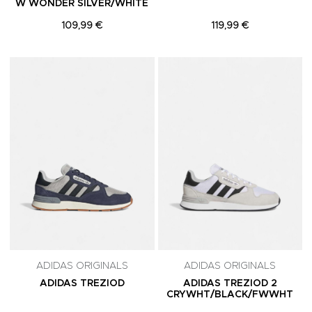
W WONDER SILVER/WHITE
109,99 €
119,99 €
Adicionar aos Favoritos
A
ADIDAS ORIGINALS
ADIDAS ORIGINALS
ADIDAS TREZIOD
ADIDAS TREZIOD 2
CRYWHT/BLACK/FWWHT