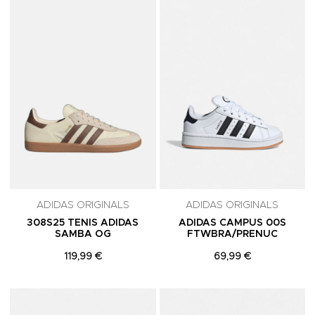
Adicionar aos Favoritos
A
ADIDAS ORIGINALS
ADIDAS ORIGINALS
308S25 TENIS ADIDAS
ADIDAS CAMPUS 00S
SAMBA OG
FTWBRA/PRENUC
119,99 €
69,99 €
Adicionar aos Favoritos
A