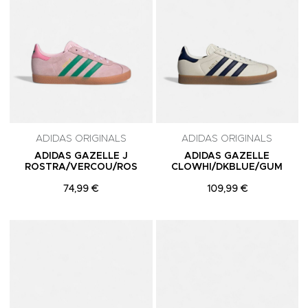
ADIDAS ORIGINALS
ADIDAS ORIGINALS
ADIDAS GAZELLE J
ADIDAS GAZELLE
ROSTRA/VERCOU/ROS
CLOWHI/DKBLUE/GUM
74,99 €
109,99 €
Adicionar aos Favoritos
A