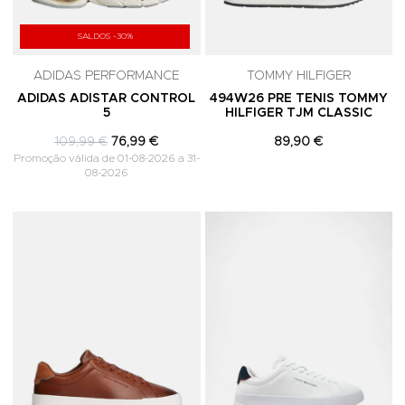
SALDOS -30%
ADIDAS PERFORMANCE
TOMMY HILFIGER
ADIDAS ADISTAR CONTROL
494W26 PRE TENIS TOMMY
5
HILFIGER TJM CLASSIC
109,99 €
76,99 €
89,90 €
Promoção válida de 01-08-2026 a 31-
08-2026
Adicionar aos Favoritos
A