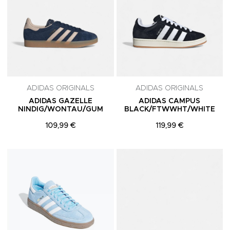
ADIDAS ORIGINALS
ADIDAS ORIGINALS
ADIDAS GAZELLE
ADIDAS CAMPUS
NINDIG/WONTAU/GUM
BLACK/FTWWHT/WHITE
109,99 €
119,99 €
Adicionar aos Favoritos
A