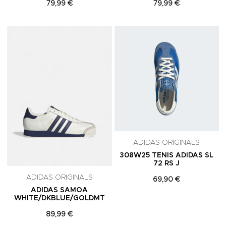
79,99 €
79,99 €
Adicionar aos Favoritos
A
ADIDAS ORIGINALS
308W25 TENIS ADIDAS SL
72 RS J
ADIDAS ORIGINALS
69,90 €
ADIDAS SAMOA
WHITE/DKBLUE/GOLDMT
89,99 €