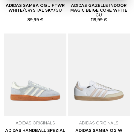
ADIDAS SAMBA OG J FTWR
ADIDAS GAZELLE INDOOR
WHITE/CRYSTAL SKY/GU
MAGIC BEIGE CORE WHITE
GU
89,99 €
119,99 €
Adicionar aos Favoritos
A
ADIDAS ORIGINALS
ADIDAS ORIGINALS
ADIDAS HANDBALL SPEZIAL
ADIDAS SAMBA OG W