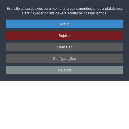
LPOINT GROUP
Este site utiliza cookies para melhorar a sua experiência nesta plataforma.
Para navegar no site deverá aceitar os nossos termos.
Sobre Nós
Aceito
Lojas
Rejeitar
Campanhas
Cancelar
Contactos
Configurações
INFORMAÇÃO LEGAL
Mais info
0
0
Política de Privacidade
Meus Favoritos
Carrin
Termos & Condições
Prazo e Custos de Entrega
Livro de Reclamações Eletrónico
Centro de Arbitragem e Conflitos
PRODUTOS