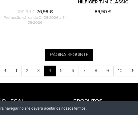
HILFIGER TJM CLASSIC
109,99 €
76,99 €
89,90 €
Promoção válida de 01-08-2026 a 31-
08-2026
PÁGINA SEGUINTE
1
2
3
4
5
6
7
8
9
10
ÃO LEGAL
PRODUTOS
ara navegar no site deverá aceitar os nossos termos.
ivacidade
Homem
dições
Mulher
s de Entrega
Criança