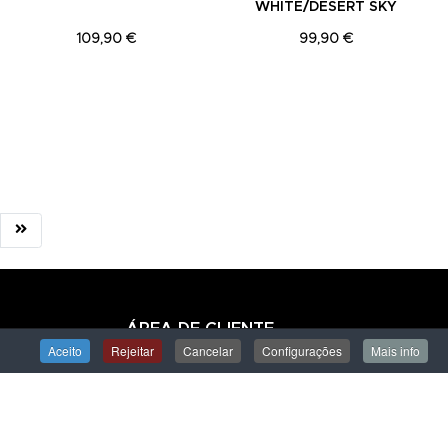
WHITE/DESERT SKY
109,90 €
99,90 €
ÁREA DE CLIENTE
Aceito
Rejeitar
Cancelar
Configurações
Mais info
Iniciar Sessão
Criar uma Conta
Encomendas