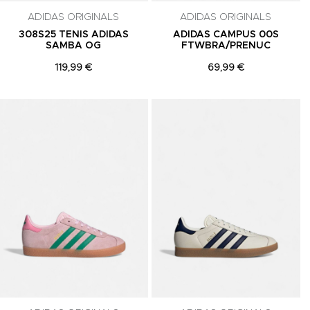
ADIDAS ORIGINALS
ADIDAS ORIGINALS
308S25 TENIS ADIDAS
ADIDAS CAMPUS 00S
SAMBA OG
FTWBRA/PRENUC
119,99 €
69,99 €
Adicionar aos Favoritos
Adicionar aos Favoritos
A