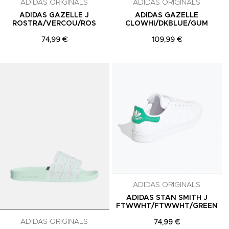
ADIDAS ORIGINALS
ADIDAS ORIGINALS
ADIDAS GAZELLE J
ADIDAS GAZELLE
ROSTRA/VERCOU/ROS
CLOWHI/DKBLUE/GUM
74,99 €
109,99 €
Adicionar aos Favoritos
Adicionar aos Favoritos
A
ADIDAS ORIGINALS
ADIDAS STAN SMITH J
FTWWHT/FTWWHT/GREEN
ADIDAS ORIGINALS
74,99 €