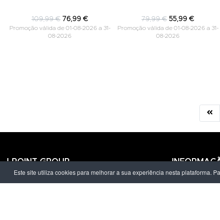
109,99 €
76,99 €
79,99 €
55,99 €
Promoção válida de 01-08-2026 a 31-
Promoção válida de 01-08-2026 a 31-
08-2026
08-2026
LPOINT GROUP
INFORMAÇ
Este site utiliza cookies para melhorar a sua experiência nesta plataforma. P
Sobre Nós
Política de Pr
Lojas
Termos & Con
Campanhas
Prazo e Custo