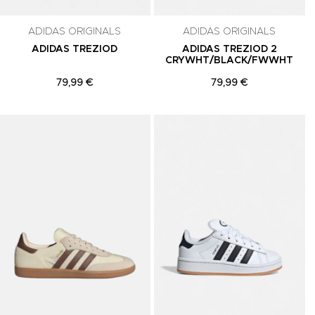
celar a
ADIDAS ORIGINALS
ADIDAS ORIGINALS
ADIDAS TREZIOD
ADIDAS TREZIOD 2
CRYWHT/BLACK/FWWHT
79,99 €
79,99 €
Adicionar aos Favoritos
Adicionar aos Favoritos
A