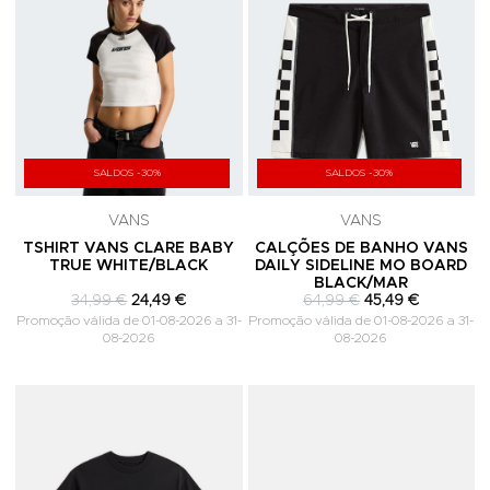
SALDOS -30%
SALDOS -30%
VANS
VANS
TSHIRT VANS CLARE BABY
CALÇÕES DE BANHO VANS
TRUE WHITE/BLACK
DAILY SIDELINE MO BOARD
BLACK/MAR
34,99 €
24,49 €
64,99 €
45,49 €
Promoção válida de 01-08-2026 a 31-
Promoção válida de 01-08-2026 a 31-
08-2026
08-2026
Adicionar aos Favoritos
A