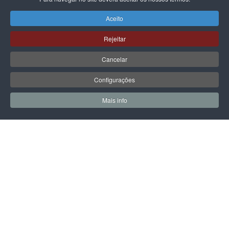
Aceito
Rejeitar
LPOINT GROUP
Cancelar
Configurações
Sobre Nós
Lojas
Mais info
0
0
Meus Favoritos
Carrin
Campanhas
Contactos
INFORMAÇÃO LEGAL
Política de Privacidade
Termos & Condições
Prazo e Custos de Entrega
Livro de Reclamações Eletrónico