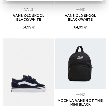
VANS
VANS
VANS OLD SKOOL
VANS OLD SKOOL
BLACK/WHITE
BLACK/WHITE
54,99 €
84,99 €
Adicionar aos Favoritos
A
VANS
MOCHILA VANS GOT THIS
MINI BLACK