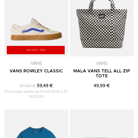
SALDOS -30%
VANS
VANS
VANS ROWLEY CLASSIC
MALA VANS TELL ALL ZIP
TOTE
84,99 €
59,49 €
49,99 €
Promoção válida de 01-08-2026 a 31-
08-2026
Adicionar aos Favoritos
A