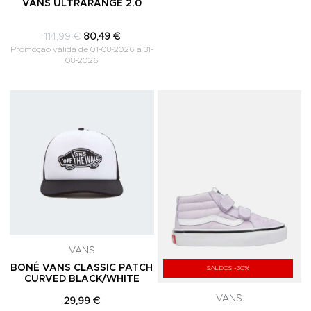
VANS ULTRARANGE 2.0
114,99 €
80,49 €
Promoção válida de 01-08-2026 a 31-
08-2026
Adicionar aos Favoritos
A
VANS
BONÉ VANS CLASSIC PATCH
SALDOS -30%
CURVED BLACK/WHITE
VANS
29,99 €