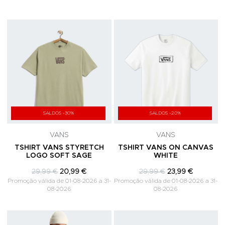
Adicionar aos Favoritos
A
SALDOS -30%
SALDOS -20%
VANS
VANS
TSHIRT VANS STYRETCH
TSHIRT VANS ON CANVAS
LOGO SOFT SAGE
WHITE
29,99 €
20,99 €
29,99 €
23,99 €
Promoção válida de 01-08-2026 a 31-
Promoção válida de 01-08-2026 a 31-
08-2026
08-2026
Adicionar aos Favoritos
A