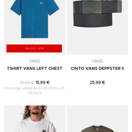
SALDOS -20%
VANS
VANS
TSHIRT VANS LEFT CHEST
CINTO VANS DEPPSTER II
19,99 €
15,99 €
25,99 €
Promoção válida de 01-08-2026 a 31-
08-2026
Adicionar aos Favoritos
A