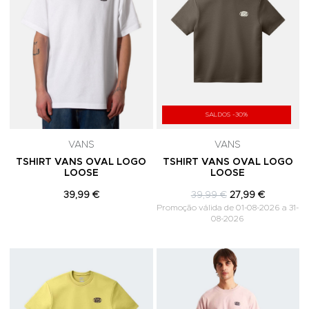
SALDOS -30%
VANS
VANS
TSHIRT VANS OVAL LOGO
TSHIRT VANS OVAL LOGO
LOOSE
LOOSE
39,99 €
39,99 €
27,99 €
Promoção válida de 01-08-2026 a 31-
08-2026
Adicionar aos Favoritos
A