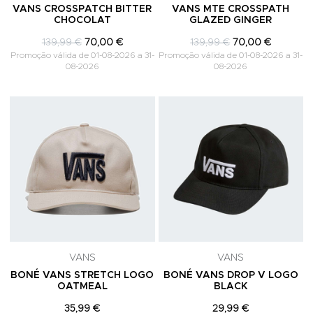
VANS CROSSPATCH BITTER
VANS MTE CROSSPATH
CHOCOLAT
GLAZED GINGER
139,99 €
70,00 €
139,99 €
70,00 €
Promoção válida de 01-08-2026 a 31-
Promoção válida de 01-08-2026 a 31-
08-2026
08-2026
Adicionar aos Favoritos
A
VANS
VANS
BONÉ VANS STRETCH LOGO
BONÉ VANS DROP V LOGO
OATMEAL
BLACK
35,99 €
29,99 €