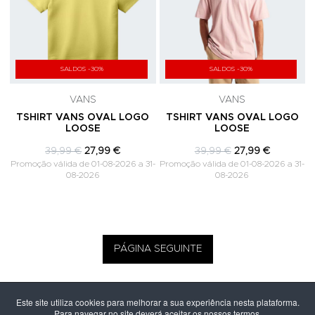
SALDOS -30%
SALDOS -30%
VANS
VANS
TSHIRT VANS OVAL LOGO
TSHIRT VANS OVAL LOGO
LOOSE
LOOSE
39,99 €
27,99 €
39,99 €
27,99 €
Promoção válida de 01-08-2026 a 31-
Promoção válida de 01-08-2026 a 31-
08-2026
08-2026
PÁGINA SEGUINTE
Este site utiliza cookies para melhorar a sua experiência nesta plataforma.
Para navegar no site deverá aceitar os nossos termos.