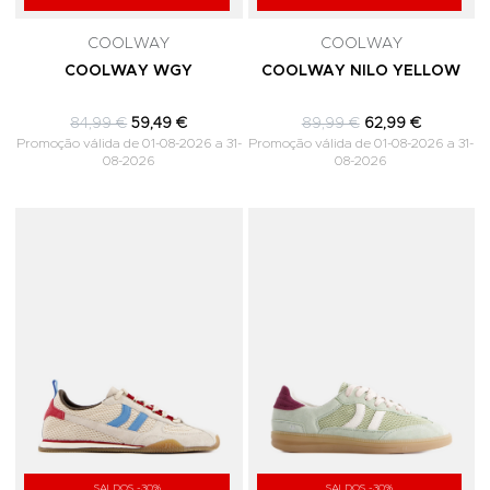
COOLWAY
COOLWAY
COOLWAY WGY
COOLWAY NILO YELLOW
84,99 €
59,49 €
89,99 €
62,99 €
Promoção válida de 01-08-2026 a 31-
Promoção válida de 01-08-2026 a 31-
08-2026
08-2026
Adicionar aos Favoritos
A
SALDOS -30%
SALDOS -30%