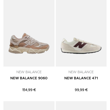
Adicionar aos Favoritos
A
NEW BALANCE
NEW BALANCE
NEW BALANCE 9060
NEW BALANCE 471
154,99 €
99,99 €
Adicionar aos Favoritos
A