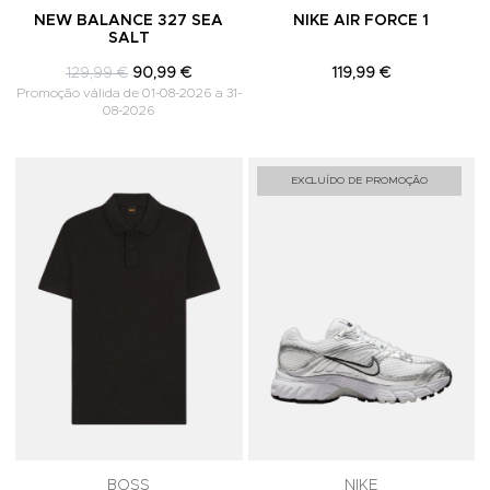
NEW BALANCE 327 SEA
NIKE AIR FORCE 1
SALT
129,99 €
90,99 €
119,99 €
Promoção válida de 01-08-2026 a 31-
08-2026
Adicionar aos Favoritos
A
EXCLUÍDO DE PROMOÇÃO
BOSS
NIKE