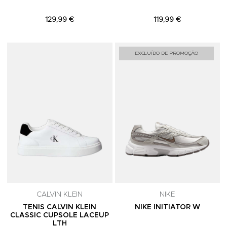
129,99 €
119,99 €
Adicionar aos Favoritos
A
EXCLUÍDO DE PROMOÇÃO
CALVIN KLEIN
NIKE
TENIS CALVIN KLEIN
NIKE INITIATOR W
CLASSIC CUPSOLE LACEUP
LTH