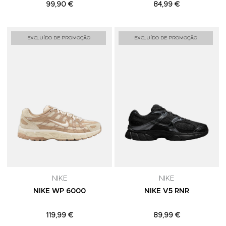
99,90 €
84,99 €
Adicionar aos Favoritos
A
EXCLUÍDO DE PROMOÇÃO
EXCLUÍDO DE PROMOÇÃO
NIKE
NIKE
NIKE WP 6000
NIKE V5 RNR
119,99 €
89,99 €