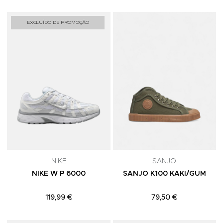
Adicionar aos Favoritos
A
EXCLUÍDO DE PROMOÇÃO
NIKE
SANJO
NIKE W P 6000
SANJO K100 KAKI/GUM
119,99 €
79,50 €