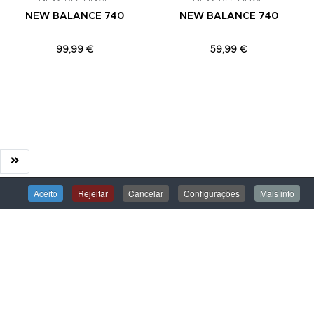
NEW BALANCE 740
NEW BALANCE 740
99,99 €
59,99 €
Aceito
Rejeitar
Cancelar
Configurações
Mais info
ÁREA DE CLIENTE
Iniciar Sessão
Criar uma Conta
Encomendas