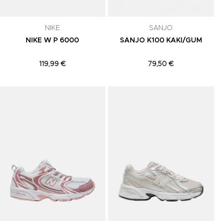
NIKE
SANJO
NIKE W P 6000
SANJO K100 KAKI/GUM
119,99 €
79,50 €
Adicionar aos Favoritos
Adicionar aos Favoritos
A