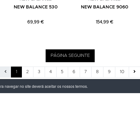
NEW BALANCE 530
NEW BALANCE 9060
69,99 €
154,99 €
PÁGINA SEGUINTE
1
2
3
4
5
6
7
8
9
10
ara navegar no site deverá aceitar os nossos termos.
ÃO LEGAL
PRODUTOS
ivacidade
Homem
dições
Mulher
s de Entrega
Criança