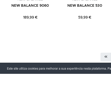
NEW BALANCE 9060
NEW BALANCE 530
189,99 €
59,99 €
Este site utiliza cookies para melhorar a sua experiência nesta plataforma. P
LPOINT GROUP
INFORMAÇ
Sobre Nós
Política de Pr
Lojas
Termos & Con
Campanhas
Prazo e Custo