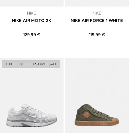
celar a
NIKE
NIKE
NIKE AIR MOTO 2K
NIKE AIR FORCE 1 WHITE
129,99 €
119,99 €
Adicionar aos Favoritos
Adicionar aos Favoritos
A
EXCLUÍDO DE PROMOÇÃO