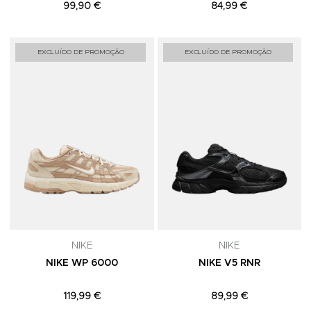
99,90 €
84,99 €
Adicionar aos Favoritos
A
EXCLUÍDO DE PROMOÇÃO
EXCLUÍDO DE PROMOÇÃO
NIKE
NIKE
NIKE WP 6000
NIKE V5 RNR
119,99 €
89,99 €