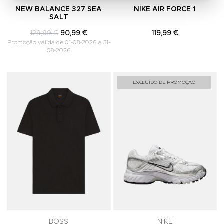
NEW BALANCE 327 SEA
NIKE AIR FORCE 1
SALT
129,99 €
90,99 €
119,99 €
Promoção válida de 01-08-2026 a 31-
08-2026
Adicionar aos Favoritos
A
EXCLUÍDO DE PROMOÇÃO
BOSS
NIKE