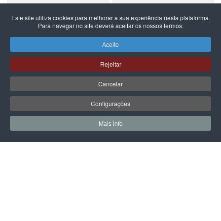
Este site utiliza cookies para melhorar a sua experiência nesta plataforma.
Para navegar no site deverá aceitar os nossos termos.
NEW BALANCE
NEW BALANCE
NEW BALANCE 740
NEW BALANCE 740
Aceito
99,99 €
59,99 €
Rejeitar
Cancelar
Configurações
PÁGINA SEGUINTE
Mais info
0
0
Meus Favoritos
Carrin
LPOINT GROUP