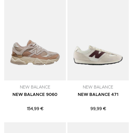
Adicionar aos Favoritos
A
NEW BALANCE
NEW BALANCE
NEW BALANCE 9060
NEW BALANCE 471
154,99 €
99,99 €
Adicionar aos Favoritos
A