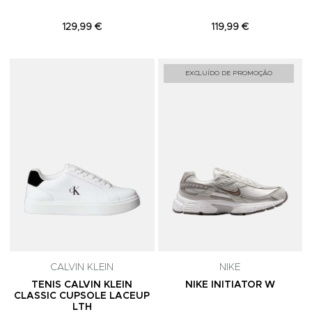
129,99 €
119,99 €
Adicionar aos Favoritos
A
EXCLUÍDO DE PROMOÇÃO
CALVIN KLEIN
NIKE
TENIS CALVIN KLEIN
NIKE INITIATOR W
CLASSIC CUPSOLE LACEUP
LTH