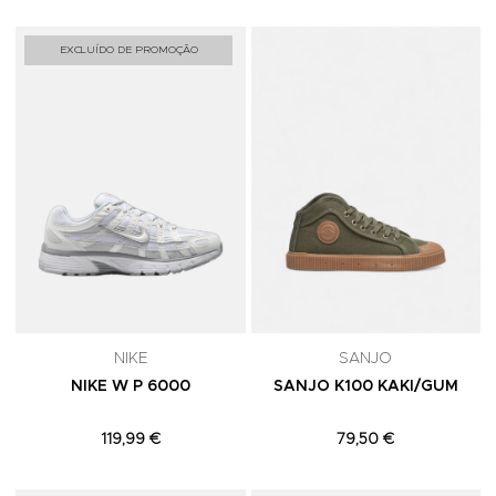
Adicionar aos Favoritos
A
EXCLUÍDO DE PROMOÇÃO
NIKE
SANJO
NIKE W P 6000
SANJO K100 KAKI/GUM
119,99 €
79,50 €