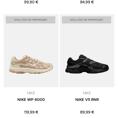
99,90 €
84,99 €
Adicionar aos Favoritos
A
EXCLUÍDO DE PROMOÇÃO
EXCLUÍDO DE PROMOÇÃO
NIKE
NIKE
NIKE WP 6000
NIKE V5 RNR
119,99 €
89,99 €