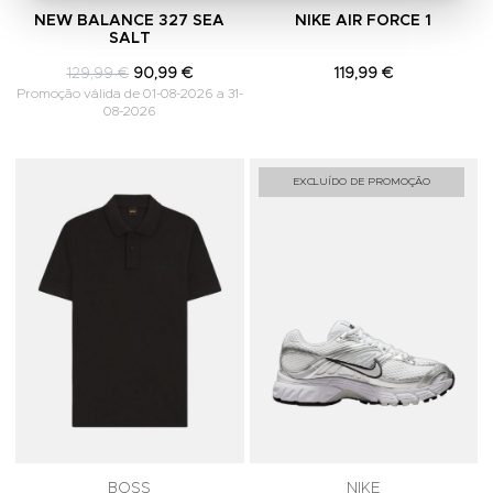
NEW BALANCE 327 SEA
NIKE AIR FORCE 1
SALT
129,99 €
90,99 €
119,99 €
Promoção válida de 01-08-2026 a 31-
08-2026
Adicionar aos Favoritos
A
EXCLUÍDO DE PROMOÇÃO
BOSS
NIKE