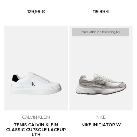
129,99 €
119,99 €
Adicionar aos Favoritos
A
EXCLUÍDO DE PROMOÇÃO
CALVIN KLEIN
NIKE
TENIS CALVIN KLEIN
NIKE INITIATOR W
CLASSIC CUPSOLE LACEUP
LTH