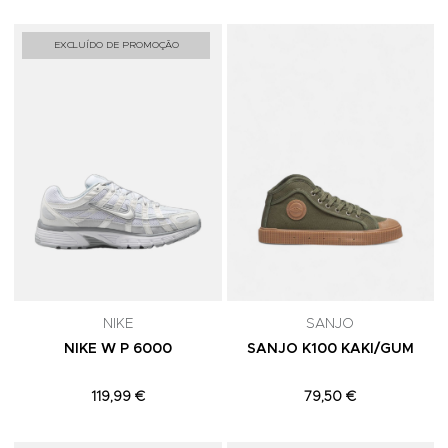
Adicionar aos Favoritos
A
EXCLUÍDO DE PROMOÇÃO
NIKE
SANJO
NIKE W P 6000
SANJO K100 KAKI/GUM
119,99 €
79,50 €