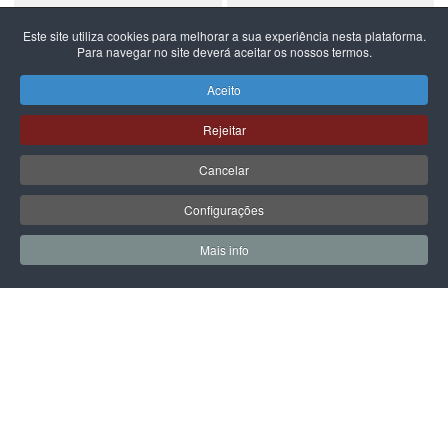
Este site utiliza cookies para melhorar a sua experiência nesta plataforma.
Para navegar no site deverá aceitar os nossos termos.
NEW BALANCE
NEW BALANCE
NEW BALANCE 740
NEW BALANCE 740
Aceito
99,99 €
59,99 €
Rejeitar
Cancelar
Configurações
PÁGINA SEGUINTE
Mais info
0
0
Meus Favoritos
Carrin
LPOINT GROUP