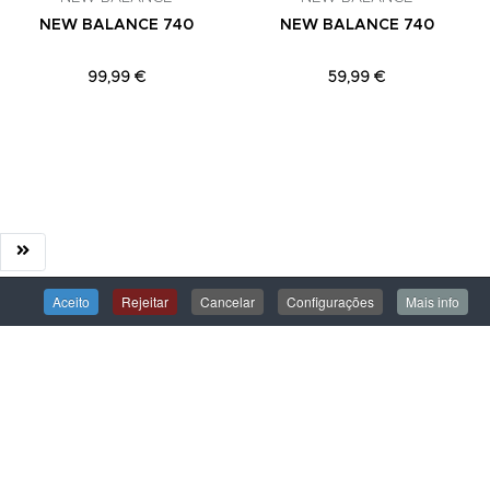
NEW BALANCE 740
NEW BALANCE 740
99,99 €
59,99 €
Aceito
Rejeitar
Cancelar
Configurações
Mais info
ÁREA DE CLIENTE
Iniciar Sessão
Criar uma Conta
Encomendas