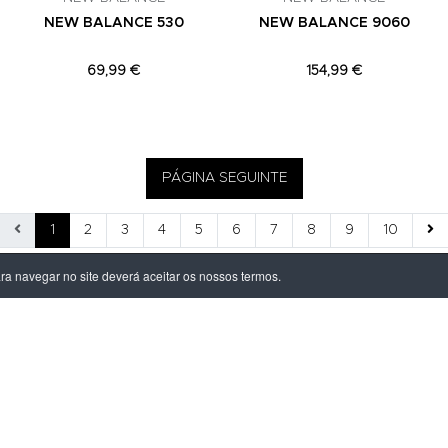
NEW BALANCE 530
NEW BALANCE 9060
69,99 €
154,99 €
PÁGINA SEGUINTE
1
2
3
4
5
6
7
8
9
10
ara navegar no site deverá aceitar os nossos termos.
ÃO LEGAL
PRODUTOS
ivacidade
Homem
dições
Mulher
s de Entrega
Criança