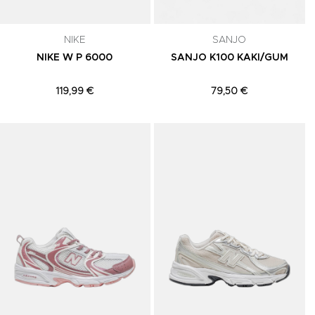
NIKE
SANJO
NIKE W P 6000
SANJO K100 KAKI/GUM
119,99 €
79,50 €
Adicionar aos Favoritos
Adicionar aos Favoritos
A