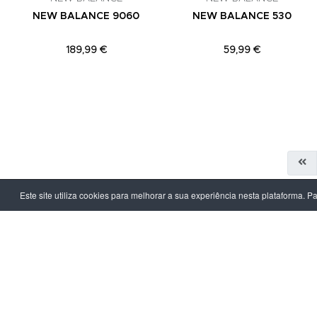
NEW BALANCE 9060
NEW BALANCE 530
189,99 €
59,99 €
Este site utiliza cookies para melhorar a sua experiência nesta plataforma. P
LPOINT GROUP
INFORMAÇ
Sobre Nós
Política de Pr
Lojas
Termos & Con
Campanhas
Prazo e Custo