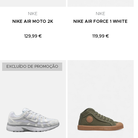
celar a
NIKE
NIKE
NIKE AIR MOTO 2K
NIKE AIR FORCE 1 WHITE
129,99 €
119,99 €
Adicionar aos Favoritos
Adicionar aos Favoritos
A
EXCLUÍDO DE PROMOÇÃO