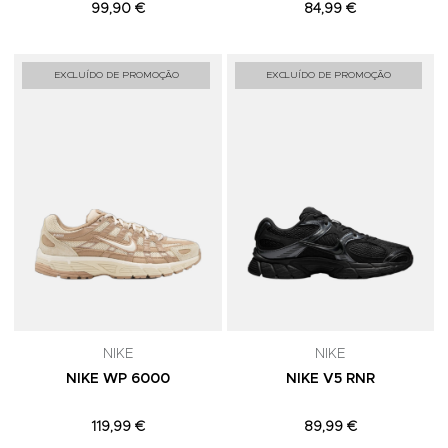
99,90 €
84,99 €
Adicionar aos Favoritos
A
EXCLUÍDO DE PROMOÇÃO
EXCLUÍDO DE PROMOÇÃO
NIKE
NIKE
NIKE WP 6000
NIKE V5 RNR
119,99 €
89,99 €