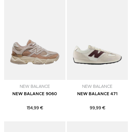
Adicionar aos Favoritos
A
NEW BALANCE
NEW BALANCE
NEW BALANCE 9060
NEW BALANCE 471
154,99 €
99,99 €
Adicionar aos Favoritos
A