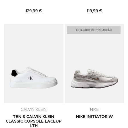
129,99 €
119,99 €
Adicionar aos Favoritos
A
EXCLUÍDO DE PROMOÇÃO
CALVIN KLEIN
NIKE
TENIS CALVIN KLEIN
NIKE INITIATOR W
CLASSIC CUPSOLE LACEUP
LTH