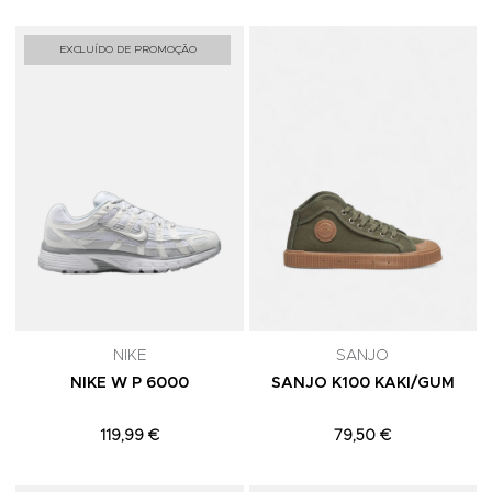
Adicionar aos Favoritos
A
EXCLUÍDO DE PROMOÇÃO
NIKE
SANJO
NIKE W P 6000
SANJO K100 KAKI/GUM
119,99 €
79,50 €