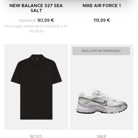
NEW BALANCE 327 SEA
NIKE AIR FORCE 1
SALT
129,99 €
90,99 €
119,99 €
Promoção válida de 01-08-2026 a 31-
08-2026
Adicionar aos Favoritos
A
EXCLUÍDO DE PROMOÇÃO
BOSS
NIKE