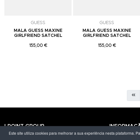
GUESS
GUESS
MALA GUESS MAXINE
MALA GUESS MAXINE
GIRLFRIEND SATCHEL
GIRLFRIEND SATCHEL
155,00 €
155,00 €
LPOINT GROUP
INFORMAÇ
Este site utiliza cookies para melhorar a sua experiência nesta plataforma. P
Sobre Nós
Política de Pr