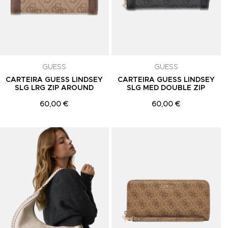
GUESS
GUESS
CARTEIRA GUESS LINDSEY
CARTEIRA GUESS LINDSEY
SLG LRG ZIP AROUND
SLG MED DOUBLE ZIP
60,00 €
60,00 €
Adicionar aos Favoritos
Adicionar aos Favoritos
A