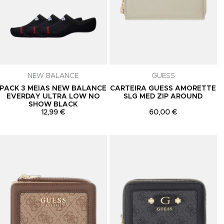
celar a
NEW BALANCE
GUESS
PACK 3 MEIAS NEW BALANCE
CARTEIRA GUESS AMORETTE
EVERDAY ULTRA LOW NO
SLG MED ZIP AROUND
SHOW BLACK
12,99 €
60,00 €
Adicionar aos Favoritos
Adicionar aos Favoritos
A