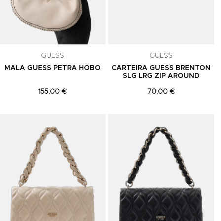
GUESS
GUESS
MALA GUESS PETRA HOBO
CARTEIRA GUESS BRENTON
SLG LRG ZIP AROUND
155,00 €
70,00 €
Adicionar aos Favoritos
Adicionar aos Favoritos
A