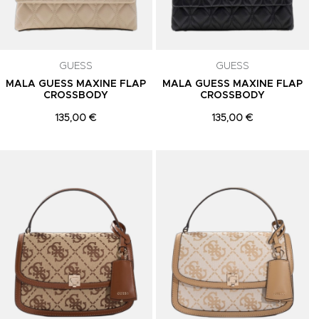
GUESS
GUESS
MALA GUESS MAXINE FLAP
MALA GUESS MAXINE FLAP
CROSSBODY
CROSSBODY
135,00 €
135,00 €
Adicionar aos Favoritos
Adicionar aos Favoritos
A