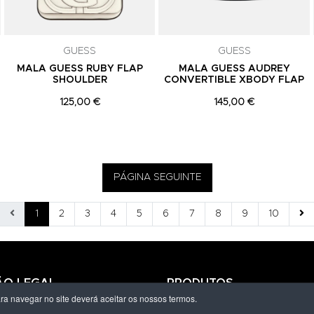
GUESS
GUESS
MALA GUESS RUBY FLAP
MALA GUESS AUDREY
SHOULDER
CONVERTIBLE XBODY FLAP
125,00 €
145,00 €
PÁGINA SEGUINTE
1
2
3
4
5
6
7
8
9
10
ÃO LEGAL
PRODUTOS
ara navegar no site deverá aceitar os nossos termos.
ivacidade
Homem