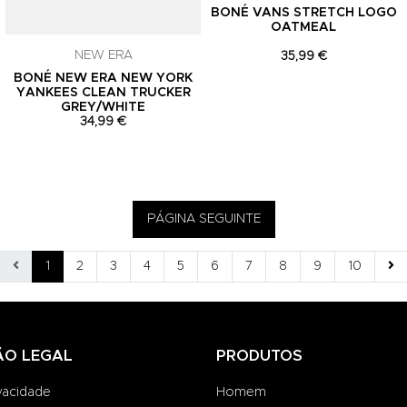
BONÉ VANS STRETCH LOGO
OATMEAL
NEW ERA
35,99 €
BONÉ NEW ERA NEW YORK
YANKEES CLEAN TRUCKER
GREY/WHITE
34,99 €
PÁGINA SEGUINTE
1
2
3
4
5
6
7
8
9
10
ÃO LEGAL
PRODUTOS
ivacidade
Homem