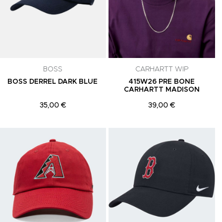
celar a
BOSS
CARHARTT WIP
BOSS DERREL DARK BLUE
415W26 PRE BONE
CARHARTT MADISON
35,00 €
39,00 €
Adicionar aos Favoritos
Adicionar aos Favoritos
A