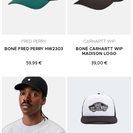
comunicações de marketing. Podes can
subscrição a qualquer momento.
FRED PERRY
CARHARTT WIP
BONÉ FRED PERRY HW2303
BONÉ CARHARTT WIP
MADISON LOGO
59,99 €
39,00 €
Adicionar aos Favoritos
Adicionar aos Favoritos