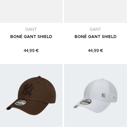
GANT
GANT
BONÉ GANT SHIELD
BONÉ GANT SHIELD
44,99 €
44,99 €
Adicionar aos Favoritos
Adicionar aos Favoritos
A