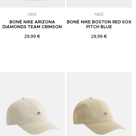
NIKE
NIKE
BONÉ NIKE ARIZONA
BONÉ NIKE BOSTON RED SOX
DIAMONDS TEAM CRIMSON
PITCH BLUE
29,99 €
29,99 €
Adicionar aos Favoritos
Adicionar aos Favoritos
A