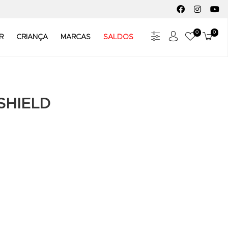
FACEBOOK SOC
INSTAGR
YO
0
0
Meus Fav
Carr
R
CRIANÇA
MARCAS
SALDOS
SHIELD