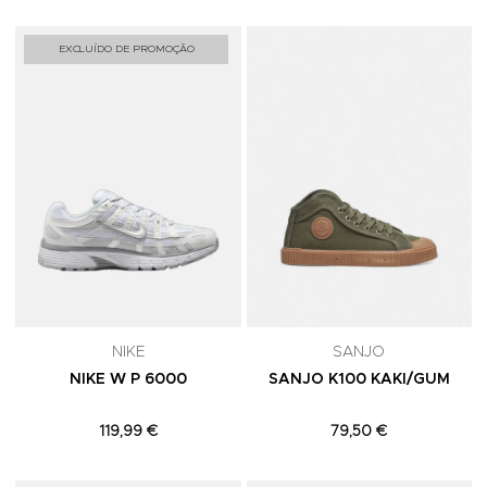
Adicionar aos Favoritos
A
EXCLUÍDO DE PROMOÇÃO
NIKE
SANJO
NIKE W P 6000
SANJO K100 KAKI/GUM
119,99 €
79,50 €