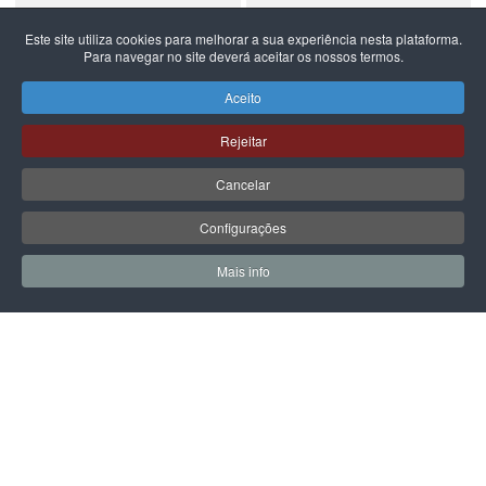
Este site utiliza cookies para melhorar a sua experiência nesta plataforma.
Para navegar no site deverá aceitar os nossos termos.
NEW BALANCE
NEW BALANCE
NEW BALANCE 740
NEW BALANCE 740
Aceito
99,99 €
59,99 €
Rejeitar
Cancelar
Configurações
PÁGINA SEGUINTE
Mais info
0
0
Meus Favoritos
Carrin
LPOINT GROUP