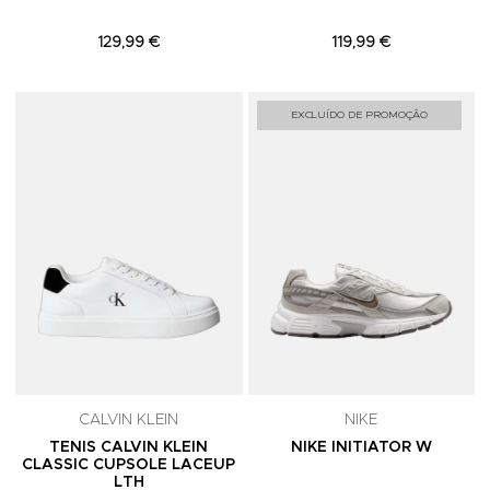
129,99 €
119,99 €
Adicionar aos Favoritos
A
EXCLUÍDO DE PROMOÇÃO
CALVIN KLEIN
NIKE
TENIS CALVIN KLEIN
NIKE INITIATOR W
CLASSIC CUPSOLE LACEUP
LTH