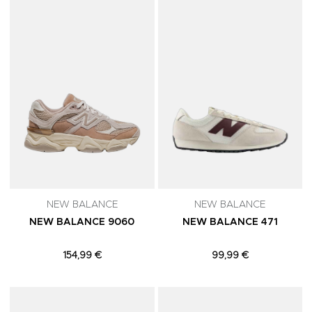
Adicionar aos Favoritos
A
NEW BALANCE
NEW BALANCE
NEW BALANCE 9060
NEW BALANCE 471
154,99 €
99,99 €
Adicionar aos Favoritos
A