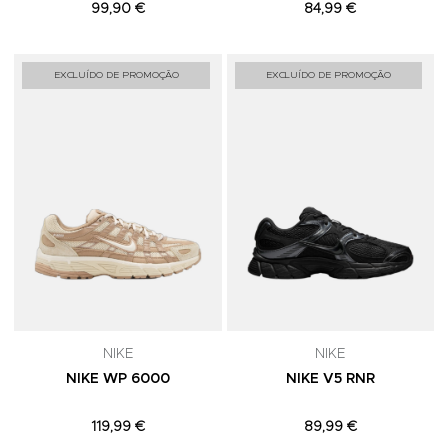
99,90 €
84,99 €
Adicionar aos Favoritos
A
EXCLUÍDO DE PROMOÇÃO
EXCLUÍDO DE PROMOÇÃO
NIKE
NIKE
NIKE WP 6000
NIKE V5 RNR
119,99 €
89,99 €