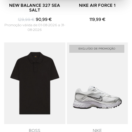
NEW BALANCE 327 SEA
NIKE AIR FORCE 1
SALT
129,99 €
90,99 €
119,99 €
Promoção válida de 01-08-2026 a 31-
08-2026
Adicionar aos Favoritos
A
EXCLUÍDO DE PROMOÇÃO
BOSS
NIKE