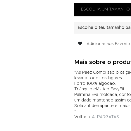
Escolhe o teu tamanho par
Adicionar aos Favorit
Mais sobre o produ
"As Paez Combi são o calçad
levar a todos os lugares.
Forro 100% algodão.
Triângulo elástico EasyFit.
Palmilha Eva moldada, confo
umidade mantendo assim os
Sola antiderrapante e maio
"
Voltar a:
ALPARGATAS