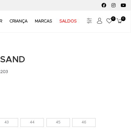
FACEBOOK SOC
INSTAGR
YO
0
0
Meus Fav
Carr
R
CRIANÇA
MARCAS
SALDOS
 SAND
-203
43
44
45
46