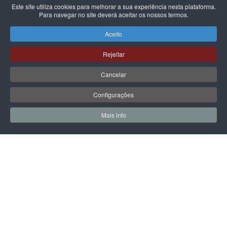
Este site utiliza cookies para melhorar a sua experiência nesta plataforma.
Para navegar no site deverá aceitar os nossos termos.
CARHARTT WIP
CARHARTT WIP
BOLSA CARHARTT WIP
BOLSA CARHARTT WIP
Aceito
NORWICH BLACK
ESSENTIALS MANTA
89,00 €
49,00 €
Rejeitar
Cancelar
Configurações
PÁGINA SEGUINTE
Mais info
0
0
Meus Favoritos
Carrin
LPOINT GROUP