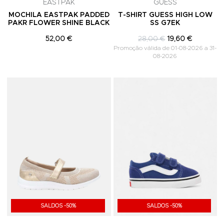
EASTPAK
GUESS
MOCHILA EASTPAK PADDED
T-SHIRT GUESS HIGH LOW
PAKR FLOWER SHINE BLACK
SS G7EK
52,00 €
28,00 €
19,60 €
Promoção válida de 01-08-2026 a 31-
08-2026
Adicionar aos Favoritos
A
SALDOS -50%
SALDOS -50%