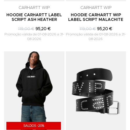
CARHARTT WIP
CARHARTT WIP
HOODIE CARHARTT LABEL
HOODIE CARHARTT WIP
SCRIPT ASH HEATHER
LABEL SCRIPT MALACHITE
119,00 €
95,20 €
119,00 €
95,20 €
Promoção válida de 01-08-2026 a 31-
Promoção válida de 01-08-2026 a 31-
08-2026
08-2026
Adicionar aos Favoritos
A
SALDOS -20%