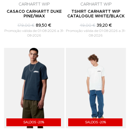
CARHARTT WIP
CARHARTT WIP
CASACO CARHARTT DUKE
TSHIRT CARHARTT WIP
PINE/WAX
CATALOGUE WHITE/BLACK
179,00 €
89,50 €
49,00 €
39,20 €
Promoção válida de 01-08-2026 a 31-
Promoção válida de 01-08-2026 a 31-
08-2026
08-2026
Adicionar aos Favoritos
A
SALDOS -20%
SALDOS -20%