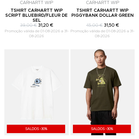
CARHARTT WIP
CARHARTT WIP
TSHIRT CARHARTT WIP
TSHIRT CARHARTT WIP
SCRIPT BLUEBIRD/FLEUR DE
PIGGYBANK DOLLAR GREEN
SEL
39,00 €
31,20 €
45,00 €
31,50 €
Promoção válida de 01-08-2026 a 31-
Promoção válida de 01-08-2026 a 31-
08-2026
08-2026
Adicionar aos Favoritos
A
SALDOS -30%
SALDOS -30%