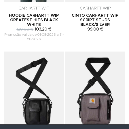
CARHARTT WIP
CARHARTT WIP
HOODIE CARHARTT WIP
CINTO CARHARTT WIP
GREATEST HITS BLACK
SCRIPT STUDS
WHITE
BLACK/SILVER
129,00 €
103,20 €
99,00 €
Promoção válida de 01-08-2026 a 31-
08-2026
Adicionar aos Favoritos
A