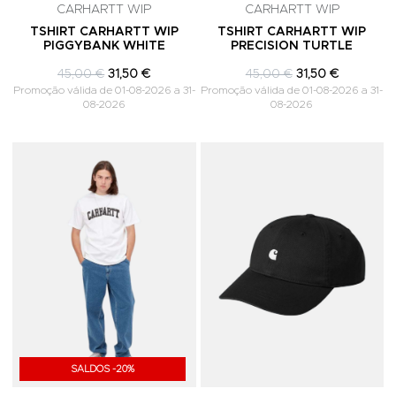
CARHARTT WIP
CARHARTT WIP
TSHIRT CARHARTT WIP
TSHIRT CARHARTT WIP
PIGGYBANK WHITE
PRECISION TURTLE
45,00 €
31,50 €
45,00 €
31,50 €
Promoção válida de 01-08-2026 a 31-
Promoção válida de 01-08-2026 a 31-
08-2026
08-2026
Adicionar aos Favoritos
A
SALDOS -20%