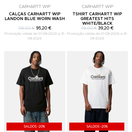
CARHARTT WIP
CARHARTT WIP
CALÇAS CARHARTT WIP
TSHIRT CARHARTT WIP
LANDON BLUE WORN WASH
GREATEST HITS
WHITE/BLACK
119,00 €
95,20 €
49,00 €
39,20 €
Promoção válida de 01-08-2026 a 31-
Promoção válida de 01-08-2026 a 31-
08-2026
08-2026
Adicionar aos Favoritos
A
SALDOS -20%
SALDOS -20%