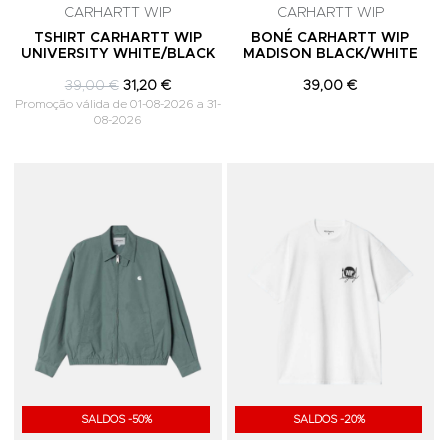
CARHARTT WIP
CARHARTT WIP
TSHIRT CARHARTT WIP
BONÉ CARHARTT WIP
UNIVERSITY WHITE/BLACK
MADISON BLACK/WHITE
39,00 €
31,20 €
39,00 €
Promoção válida de 01-08-2026 a 31-
08-2026
Adicionar aos Favoritos
A
SALDOS -50%
SALDOS -20%