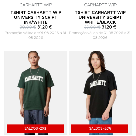
CARHARTT WIP
CARHARTT WIP
TSHIRT CARHARTT WIP
TSHIRT CARHARTT WIP
UNIVERSITY SCRIPT
UNIVERSITY SCRIPT
INK/WHITE
WHITE/BLACK
39,00 €
31,20 €
39,00 €
31,20 €
Promoção válida de 01-08-2026 a 31-
Promoção válida de 01-08-2026 a 31-
08-2026
08-2026
Adicionar aos Favoritos
A
SALDOS -20%
SALDOS -20%