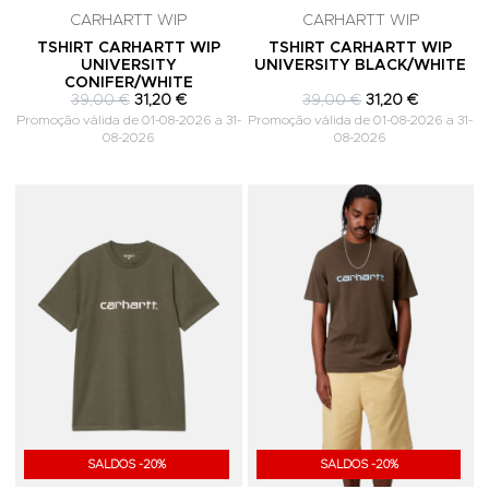
CARHARTT WIP
CARHARTT WIP
TSHIRT CARHARTT WIP
TSHIRT CARHARTT WIP
UNIVERSITY
UNIVERSITY BLACK/WHITE
CONIFER/WHITE
39,00 €
31,20 €
39,00 €
31,20 €
Promoção válida de 01-08-2026 a 31-
Promoção válida de 01-08-2026 a 31-
08-2026
08-2026
Adicionar aos Favoritos
A
SALDOS -20%
SALDOS -20%