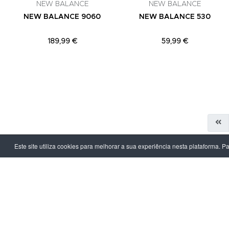
NEW BALANCE
NEW BALANCE
NEW BALANCE 9060
NEW BALANCE 530
189,99 €
59,99 €
Este site utiliza cookies para melhorar a sua experiência nesta plataforma. P
LPOINT GROUP
INFORMAÇ
Sobre Nós
Política de Pr
Lojas
Termos & Con
Campanhas
Prazo e Custo