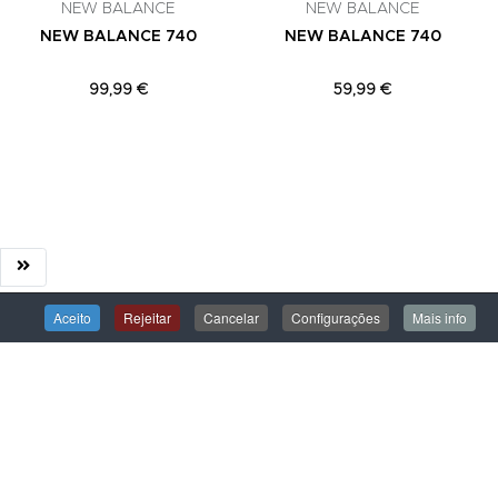
NEW BALANCE
NEW BALANCE
NEW BALANCE 740
NEW BALANCE 740
99,99 €
59,99 €
Aceito
Rejeitar
Cancelar
Configurações
Mais info
ÁREA DE CLIENTE
Iniciar Sessão
Criar uma Conta
Encomendas