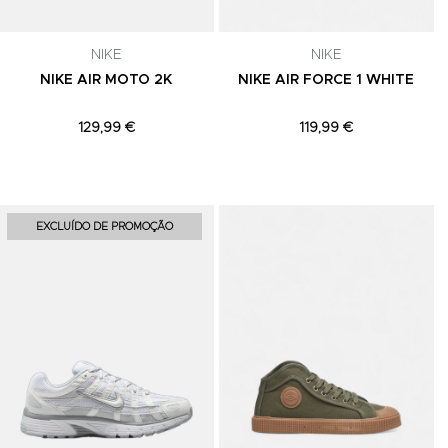
celar a
NIKE
NIKE
NIKE AIR MOTO 2K
NIKE AIR FORCE 1 WHITE
129,99 €
119,99 €
Adicionar aos Favoritos
Adicionar aos Favoritos
A
EXCLUÍDO DE PROMOÇÃO