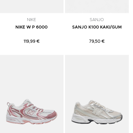
NIKE
SANJO
NIKE W P 6000
SANJO K100 KAKI/GUM
119,99 €
79,50 €
Adicionar aos Favoritos
Adicionar aos Favoritos
A