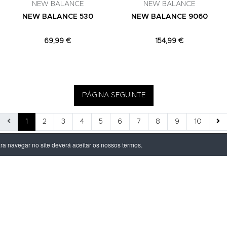
NEW BALANCE
NEW BALANCE
NEW BALANCE 530
NEW BALANCE 9060
69,99 €
154,99 €
PÁGINA SEGUINTE
1
2
3
4
5
6
7
8
9
10
ara navegar no site deverá aceitar os nossos termos.
ÃO LEGAL
PRODUTOS
ivacidade
Homem
dições
Mulher
s de Entrega
Criança