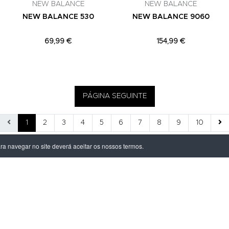
NEW BALANCE
NEW BALANCE
NEW BALANCE 530
NEW BALANCE 9060
69,99 €
154,99 €
PÁGINA SEGUINTE
1
2
3
4
5
6
7
8
9
10
ara navegar no site deverá aceitar os nossos termos.
ÃO LEGAL
PRODUTOS
ivacidade
Homem
dições
Mulher
s de Entrega
Criança