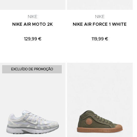
celar a
NIKE
NIKE
NIKE AIR MOTO 2K
NIKE AIR FORCE 1 WHITE
129,99 €
119,99 €
Adicionar aos Favoritos
Adicionar aos Favoritos
A
EXCLUÍDO DE PROMOÇÃO