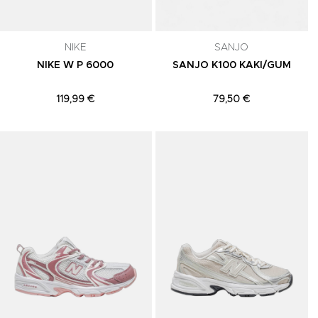
NIKE
SANJO
NIKE W P 6000
SANJO K100 KAKI/GUM
119,99 €
79,50 €
Adicionar aos Favoritos
Adicionar aos Favoritos
A