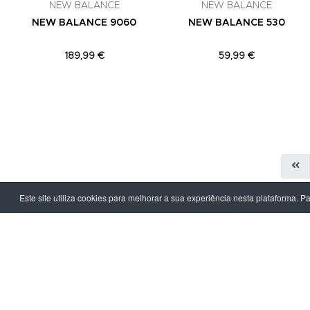
NEW BALANCE
NEW BALANCE
NEW BALANCE 9060
NEW BALANCE 530
189,99 €
59,99 €
Este site utiliza cookies para melhorar a sua experiência nesta plataforma. P
LPOINT GROUP
INFORMAÇ
Sobre Nós
Política de Pr
Lojas
Termos & Con
Campanhas
Prazo e Custo