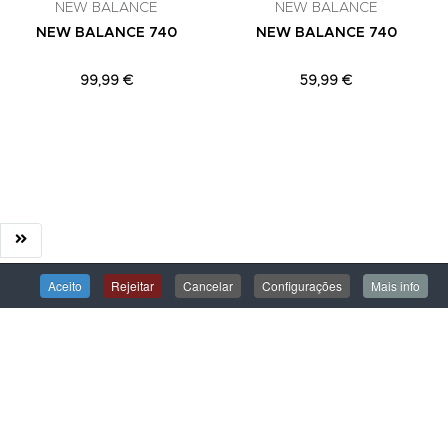
NEW BALANCE
NEW BALANCE
NEW BALANCE 740
NEW BALANCE 740
99,99 €
59,99 €
Aceito
Rejeitar
Cancelar
Configurações
Mais info
ÁREA DE CLIENTE
Iniciar Sessão
Criar uma Conta
Encomendas