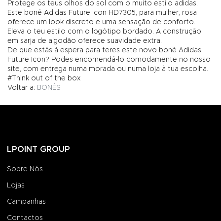
Protege os teus olhos do sol com o muito estilo adidas.
Este boné Adidas Future Icon HD7305, para mulher, rosa
oferece um look discreto e uma sensação de conforto.
Eleva o teu estilo com o logótipo bordado. A construção
em sarja de algodão oferece suavidade extra.
De que estás à espera para teres este novo boné Adidas
Future Icon? Podes encomendá-lo comodamente no nosso
site, com entrega numa morada ou numa loja à tua escolha.
#Think out of the box
Voltar a:
BONÉS
LPOINT GROUP
Sobre Nós
Lojas
Campanhas
Contactos