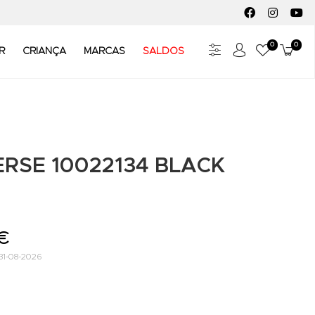
FACEBOOK SOC
INSTAGR
YO
0
0
Meus Fav
Carr
R
CRIANÇA
MARCAS
SALDOS
RSE 10022134 BLACK
 €
31-08-2026