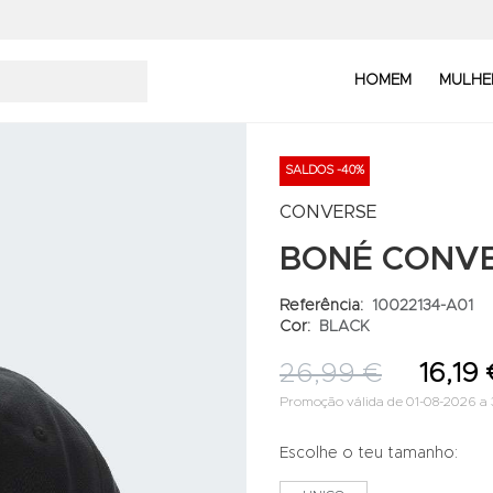
HOMEM
MULHE
SALDOS -40%
CONVERSE
BONÉ CONVE
Referência:
10022134-A01
Cor:
BLACK
26,99 €
16,19
Promoção válida de 01-08-2026 a 
Escolhe o teu tamanho: