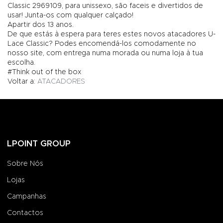
Classic 2969109, para unissexo, são faceis e divertidos de
usar! Junta-os com qualquer calçado!
Apartir dos 13 anos.
De que estás à espera para teres estes novos atacadores U-
Lace Classic? Podes encomendá-los comodamente no
nosso site, com entrega numa morada ou numa loja à tua
escolha.
#Think out of the box
Voltar a:
ATACADORES
LPOINT GROUP
Sobre Nós
Lojas
Campanhas
Contactos