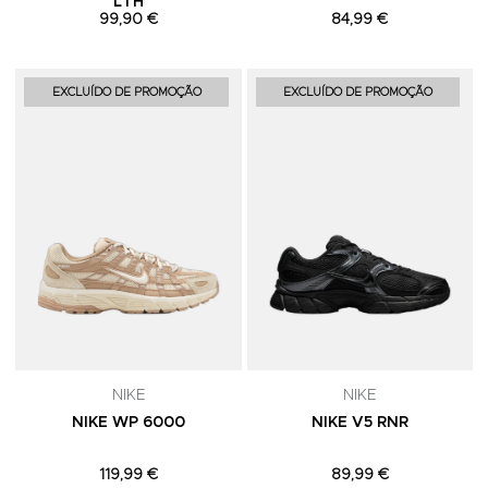
LTH
99,90 €
84,99 €
Adicionar aos Favoritos
A
EXCLUÍDO DE PROMOÇÃO
EXCLUÍDO DE PROMOÇÃO
NIKE
NIKE
NIKE WP 6000
NIKE V5 RNR
119,99 €
89,99 €