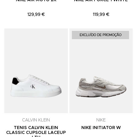
NIKE AIR MOTO 2K
NIKE AIR FORCE 1 WHITE
129,99 €
119,99 €
Adicionar aos Favoritos
A
EXCLUÍDO DE PROMOÇÃO
CALVIN KLEIN
NIKE
TENIS CALVIN KLEIN
NIKE INITIATOR W
CLASSIC CUPSOLE LACEUP