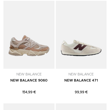
Adicionar aos Favoritos
A
NEW BALANCE
NEW BALANCE
NEW BALANCE 9060
NEW BALANCE 471
154,99 €
99,99 €
Adicionar aos Favoritos
A