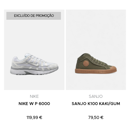
Adicionar aos Favoritos
A
EXCLUÍDO DE PROMOÇÃO
NIKE
SANJO
NIKE W P 6000
SANJO K100 KAKI/GUM
119,99 €
79,50 €