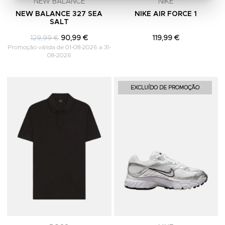
NEW BALANCE
NIKE
NEW BALANCE 327 SEA
NIKE AIR FORCE 1
SALT
129,99 €
90,99 €
119,99 €
Promoção válida de 01-08-2026 a 31-
08-2026
Adicionar aos Favoritos
A
EXCLUÍDO DE PROMOÇÃO