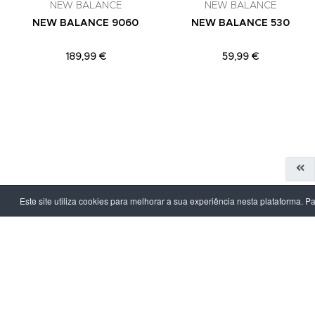
NEW BALANCE
NEW BALANCE
NEW BALANCE 9060
NEW BALANCE 530
189,99 €
59,99 €
Este site utiliza cookies para melhorar a sua experiência nesta plataforma. P
LPOINT GROUP
INFORMAÇ
Sobre Nós
Política de Pr
Lojas
Termos & Con
Campanhas
Prazo e Custo