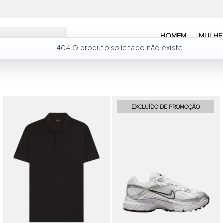
GANHA 10%
HOMEM
MULHE
DESCONTO
404 O produto solicitado não existe.
Subscreve a nossa newslette
Adicionar aos Favoritos
Adicionar aos Favoritos
EXCLUÍDO DE PROMOÇÃO
Quero Subscrever!
Válido para uma compra, não acumulá
outras promoções ou campanhas.
Ao subscreveres a newsletter concord
nossa
Política de Privacidade
e autoriz
tratamento dos teus dados para envio 