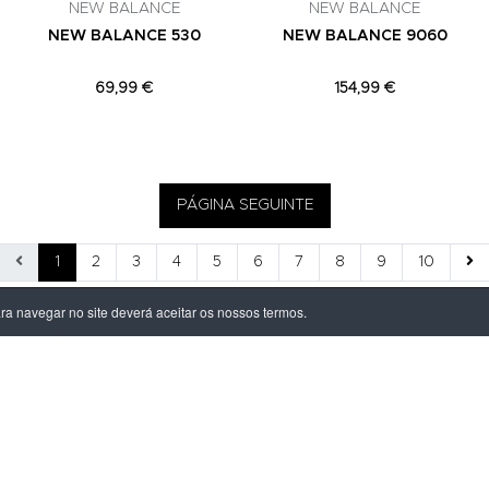
NEW BALANCE
NEW BALANCE
NEW BALANCE 530
NEW BALANCE 9060
69,99 €
154,99 €
PÁGINA SEGUINTE
1
2
3
4
5
6
7
8
9
10
ara navegar no site deverá aceitar os nossos termos.
ÃO LEGAL
PRODUTOS
ivacidade
Homem
dições
Mulher
s de Entrega
Criança