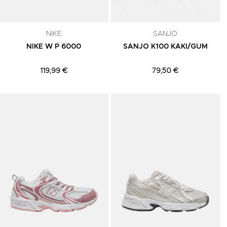
NIKE
SANJO
NIKE W P 6000
SANJO K100 KAKI/GUM
119,99 €
79,50 €
Adicionar aos Favoritos
Adicionar aos Favoritos
A