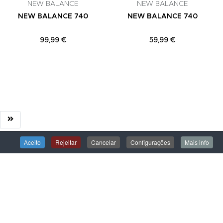
NEW BALANCE
NEW BALANCE
NEW BALANCE 740
NEW BALANCE 740
99,99 €
59,99 €
Aceito
Rejeitar
Cancelar
Configurações
Mais info
ÁREA DE CLIENTE
Iniciar Sessão
Criar uma Conta
Encomendas