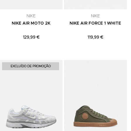
celar a
NIKE
NIKE
NIKE AIR MOTO 2K
NIKE AIR FORCE 1 WHITE
129,99 €
119,99 €
Adicionar aos Favoritos
Adicionar aos Favoritos
A
EXCLUÍDO DE PROMOÇÃO