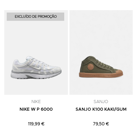
Adicionar aos Favoritos
A
EXCLUÍDO DE PROMOÇÃO
NIKE
SANJO
NIKE W P 6000
SANJO K100 KAKI/GUM
119,99 €
79,50 €