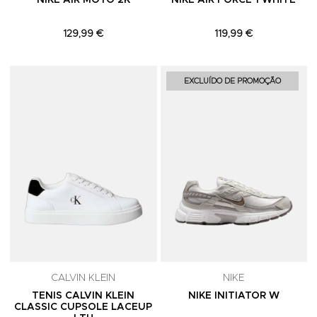
NIKE AIR MOTO 2K
NIKE AIR FORCE 1 WHITE
129,99 €
119,99 €
Adicionar aos Favoritos
A
EXCLUÍDO DE PROMOÇÃO
CALVIN KLEIN
NIKE
TENIS CALVIN KLEIN
NIKE INITIATOR W
CLASSIC CUPSOLE LACEUP