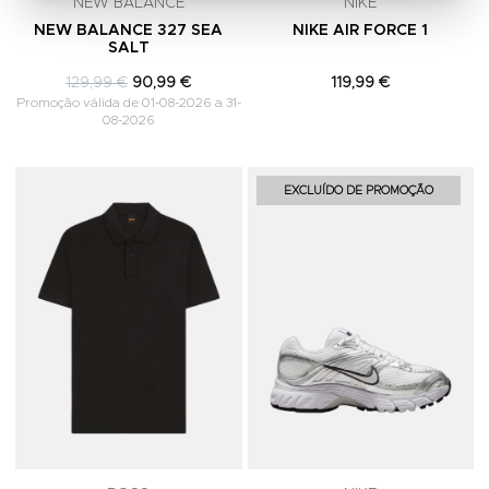
NEW BALANCE
NIKE
NEW BALANCE 327 SEA
NIKE AIR FORCE 1
SALT
129,99 €
90,99 €
119,99 €
Promoção válida de 01-08-2026 a 31-
08-2026
Adicionar aos Favoritos
A
EXCLUÍDO DE PROMOÇÃO