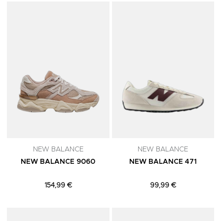
Adicionar aos Favoritos
A
NEW BALANCE
NEW BALANCE
NEW BALANCE 9060
NEW BALANCE 471
154,99 €
99,99 €
Adicionar aos Favoritos
A