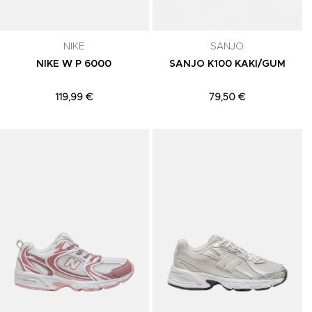
NIKE
SANJO
NIKE W P 6000
SANJO K100 KAKI/GUM
119,99 €
79,50 €
Adicionar aos Favoritos
Adicionar aos Favoritos
A