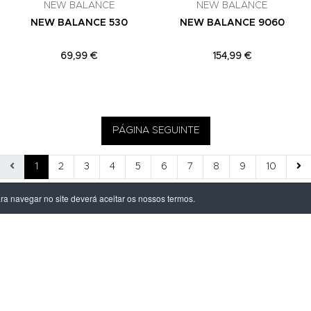
NEW BALANCE
NEW BALANCE
NEW BALANCE 530
NEW BALANCE 9060
69,99 €
154,99 €
PÁGINA SEGUINTE
1
2
3
4
5
6
7
8
9
10
ara navegar no site deverá aceitar os nossos termos.
ÃO LEGAL
PRODUTOS
ivacidade
Homem
dições
Mulher
s de Entrega
Criança