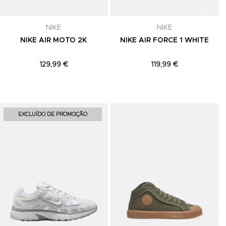
celar a
NIKE
NIKE
NIKE AIR MOTO 2K
NIKE AIR FORCE 1 WHITE
129,99 €
119,99 €
Adicionar aos Favoritos
Adicionar aos Favoritos
A
EXCLUÍDO DE PROMOÇÃO