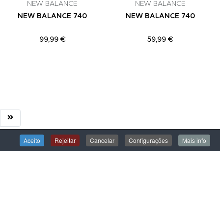
NEW BALANCE
NEW BALANCE
NEW BALANCE 740
NEW BALANCE 740
99,99 €
59,99 €
Aceito
Rejeitar
Cancelar
Configurações
Mais info
ÁREA DE CLIENTE
Iniciar Sessão
Criar uma Conta
Encomendas