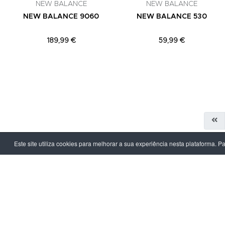
NEW BALANCE
NEW BALANCE
NEW BALANCE 9060
NEW BALANCE 530
189,99 €
59,99 €
Este site utiliza cookies para melhorar a sua experiência nesta plataforma. P
LPOINT GROUP
INFORMAÇ
Sobre Nós
Política de Pr
Lojas
Termos & Con
Campanhas
Prazo e Custo