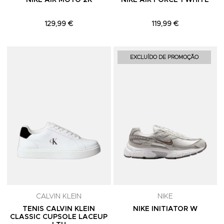
NIKE AIR MOTO 2K
NIKE AIR FORCE 1 WHITE
129,99 €
119,99 €
Adicionar aos Favoritos
A
EXCLUÍDO DE PROMOÇÃO
CALVIN KLEIN
NIKE
TENIS CALVIN KLEIN
NIKE INITIATOR W
CLASSIC CUPSOLE LACEUP