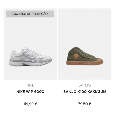
Adicionar aos Favoritos
A
EXCLUÍDO DE PROMOÇÃO
NIKE
SANJO
NIKE W P 6000
SANJO K100 KAKI/GUM
119,99 €
79,50 €