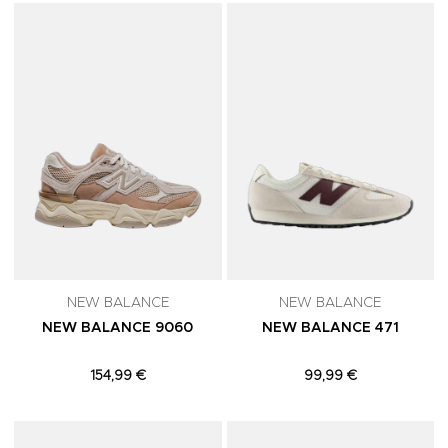
Adicionar aos Favoritos
A
NEW BALANCE
NEW BALANCE
NEW BALANCE 9060
NEW BALANCE 471
154,99 €
99,99 €
Adicionar aos Favoritos
A