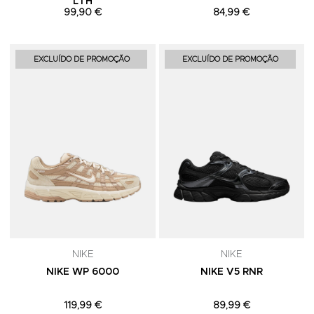
LTH
99,90 €
84,99 €
Adicionar aos Favoritos
A
EXCLUÍDO DE PROMOÇÃO
EXCLUÍDO DE PROMOÇÃO
NIKE
NIKE
NIKE WP 6000
NIKE V5 RNR
119,99 €
89,99 €