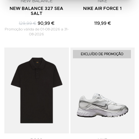
NEW BALANCE
NIKE
NEW BALANCE 327 SEA
NIKE AIR FORCE 1
SALT
129,99 €
90,99 €
119,99 €
Promoção válida de 01-08-2026 a 31-
08-2026
Adicionar aos Favoritos
A
EXCLUÍDO DE PROMOÇÃO