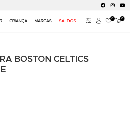
FACEBOOK SOC
INSTAGR
YO
0
0
Meus Fav
Carr
R
CRIANÇA
MARCAS
SALDOS
RA BOSTON CELTICS
TE