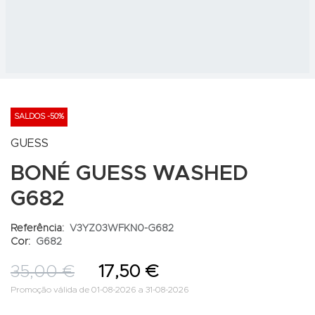
SALDOS -50%
GUESS
BONÉ GUESS WASHED
G682
Referência:
V3YZ03WFKN0-G682
Cor:
G682
35,00 €
17,50 €
Promoção válida de 01-08-2026 a 31-08-2026