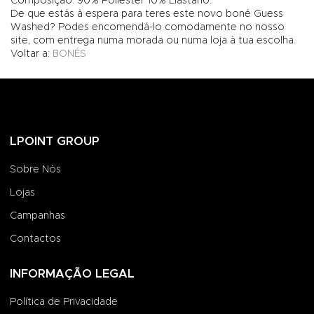
Composição: 90% Poliéster 10% Elastano.
De que estás à espera para teres este novo boné Guess
Washed? Podes encomendá-lo comodamente no nosso
site, com entrega numa morada ou numa loja à tua escolha.
Voltar a:
BONÉS
LPOINT GROUP
Sobre Nós
Lojas
Campanhas
Contactos
INFORMAÇÃO LEGAL
Política de Privacidade