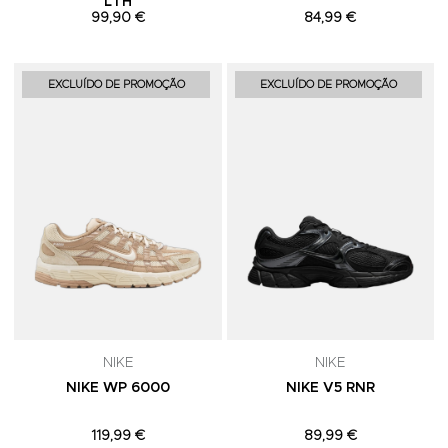
LTH
99,90 €
84,99 €
Adicionar aos Favoritos
A
EXCLUÍDO DE PROMOÇÃO
EXCLUÍDO DE PROMOÇÃO
NIKE
NIKE
NIKE WP 6000
NIKE V5 RNR
119,99 €
89,99 €