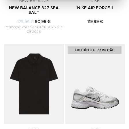
NEW BALANCE
NIKE
NEW BALANCE 327 SEA
NIKE AIR FORCE 1
SALT
129,99 €
90,99 €
119,99 €
Promoção válida de 01-08-2026 a 31-
08-2026
Adicionar aos Favoritos
A
EXCLUÍDO DE PROMOÇÃO