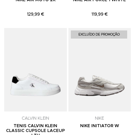
NIKE AIR MOTO 2K
NIKE AIR FORCE 1 WHITE
129,99 €
119,99 €
Adicionar aos Favoritos
A
EXCLUÍDO DE PROMOÇÃO
CALVIN KLEIN
NIKE
TENIS CALVIN KLEIN
NIKE INITIATOR W
CLASSIC CUPSOLE LACEUP