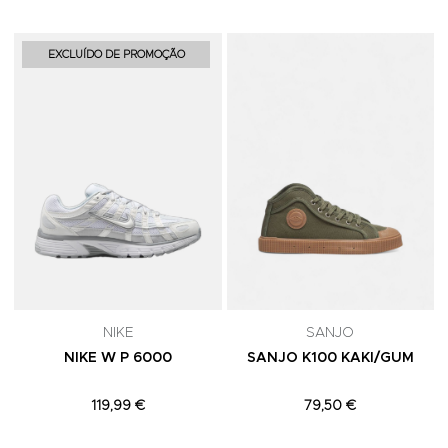
Adicionar aos Favoritos
A
EXCLUÍDO DE PROMOÇÃO
NIKE
SANJO
NIKE W P 6000
SANJO K100 KAKI/GUM
119,99 €
79,50 €