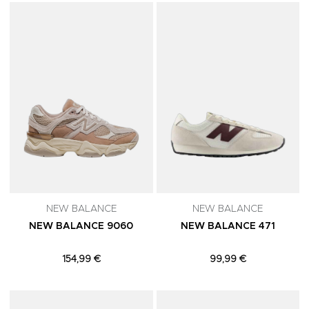
Adicionar aos Favoritos
A
NEW BALANCE
NEW BALANCE
NEW BALANCE 9060
NEW BALANCE 471
154,99 €
99,99 €
Adicionar aos Favoritos
A