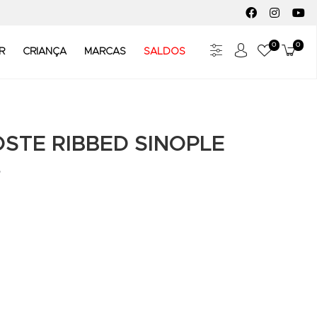
FACEBOOK SOC
INSTAGR
YO
0
0
Meus Fav
Carr
R
CRIANÇA
MARCAS
SALDOS
STE RIBBED SINOPLE