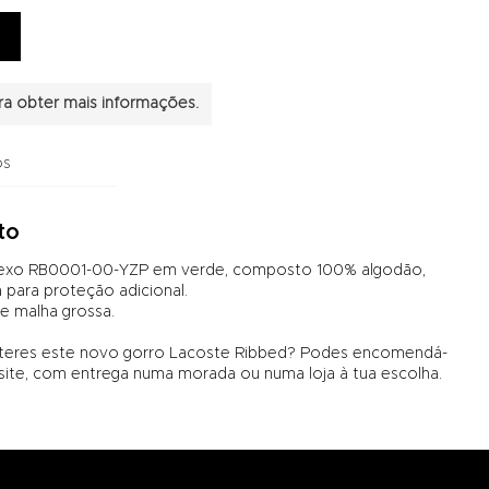
a obter mais informações.
os
to
sexo RB0001-00-YZP em verde, composto 100% algodão,
 para proteção adicional.
e malha grossa.
 teres este novo gorro Lacoste Ribbed? Podes encomendá-
te, com entrega numa morada ou numa loja à tua escolha.