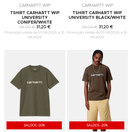
CARHARTT WIP
CARHARTT WIP
TSHIRT CARHARTT WIP
TSHIRT CARHARTT WIP
UNIVERSITY
UNIVERSITY BLACK/WHITE
CONIFER/WHITE
39,00 €
31,20 €
39,00 €
31,20 €
Promoção válida de 01-08-2026 a 31-
Promoção válida de 01-08-2026 a 31-
08-2026
08-2026
Adicionar aos Favoritos
A
SALDOS -20%
SALDOS -20%