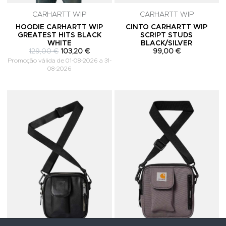
CARHARTT WIP
CARHARTT WIP
HOODIE CARHARTT WIP
CINTO CARHARTT WIP
GREATEST HITS BLACK
SCRIPT STUDS
WHITE
BLACK/SILVER
129,00 €
103,20 €
99,00 €
Promoção válida de 01-08-2026 a 31-
08-2026
Adicionar aos Favoritos
A