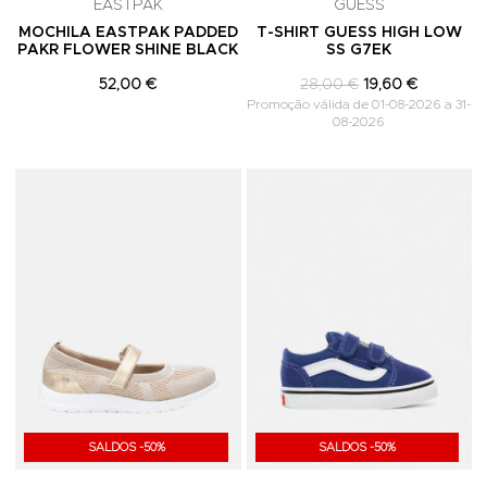
EASTPAK
GUESS
MOCHILA EASTPAK PADDED
T-SHIRT GUESS HIGH LOW
PAKR FLOWER SHINE BLACK
SS G7EK
52,00 €
28,00 €
19,60 €
Promoção válida de 01-08-2026 a 31-
08-2026
Adicionar aos Favoritos
A
SALDOS -50%
SALDOS -50%