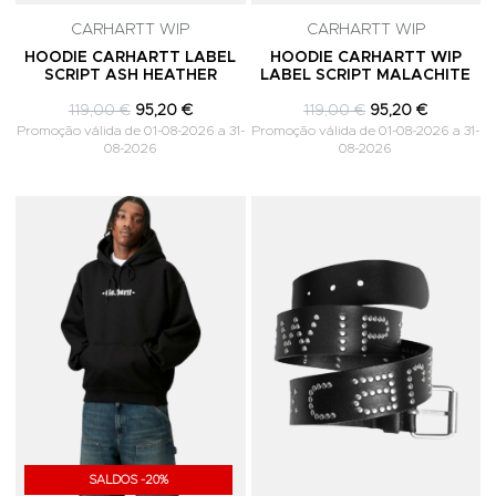
CARHARTT WIP
CARHARTT WIP
HOODIE CARHARTT LABEL
HOODIE CARHARTT WIP
SCRIPT ASH HEATHER
LABEL SCRIPT MALACHITE
119,00 €
95,20 €
119,00 €
95,20 €
Promoção válida de 01-08-2026 a 31-
Promoção válida de 01-08-2026 a 31-
08-2026
08-2026
Adicionar aos Favoritos
A
SALDOS -20%