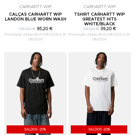
CARHARTT WIP
CARHARTT WIP
CALÇAS CARHARTT WIP
TSHIRT CARHARTT WIP
LANDON BLUE WORN WASH
GREATEST HITS
WHITE/BLACK
119,00 €
95,20 €
49,00 €
39,20 €
Promoção válida de 01-08-2026 a 31-
Promoção válida de 01-08-2026 a 31-
08-2026
08-2026
Adicionar aos Favoritos
A
SALDOS -20%
SALDOS -20%