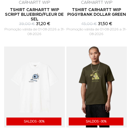
CARHARTT WIP
CARHARTT WIP
TSHIRT CARHARTT WIP
TSHIRT CARHARTT WIP
SCRIPT BLUEBIRD/FLEUR DE
PIGGYBANK DOLLAR GREEN
SEL
39,00 €
31,20 €
45,00 €
31,50 €
Promoção válida de 01-08-2026 a 31-
Promoção válida de 01-08-2026 a 31-
08-2026
08-2026
Adicionar aos Favoritos
A
SALDOS -30%
SALDOS -30%