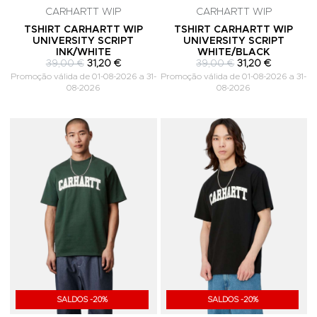
CARHARTT WIP
CARHARTT WIP
TSHIRT CARHARTT WIP
TSHIRT CARHARTT WIP
UNIVERSITY SCRIPT
UNIVERSITY SCRIPT
INK/WHITE
WHITE/BLACK
39,00 €
31,20 €
39,00 €
31,20 €
Promoção válida de 01-08-2026 a 31-
Promoção válida de 01-08-2026 a 31-
08-2026
08-2026
Adicionar aos Favoritos
A
SALDOS -20%
SALDOS -20%