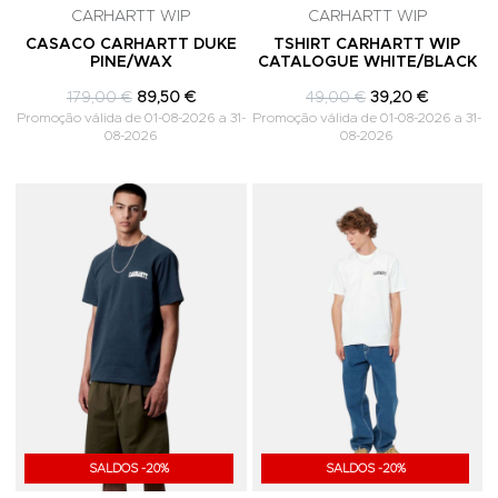
CARHARTT WIP
CARHARTT WIP
CASACO CARHARTT DUKE
TSHIRT CARHARTT WIP
PINE/WAX
CATALOGUE WHITE/BLACK
179,00 €
89,50 €
49,00 €
39,20 €
Promoção válida de 01-08-2026 a 31-
Promoção válida de 01-08-2026 a 31-
08-2026
08-2026
Adicionar aos Favoritos
A
SALDOS -20%
SALDOS -20%