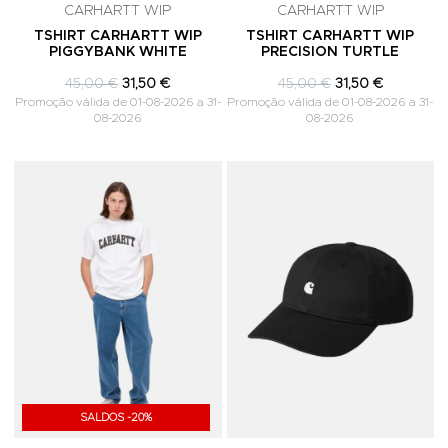
CARHARTT WIP
CARHARTT WIP
TSHIRT CARHARTT WIP
TSHIRT CARHARTT WIP
PIGGYBANK WHITE
PRECISION TURTLE
45,00 €
31,50 €
45,00 €
31,50 €
Promoção válida de 01-08-2026 a 31-
Promoção válida de 01-08-2026 a 31-
08-2026
08-2026
Adicionar aos Favoritos
A
SALDOS -20%