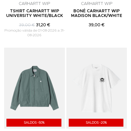
CARHARTT WIP
CARHARTT WIP
TSHIRT CARHARTT WIP
BONÉ CARHARTT WIP
UNIVERSITY WHITE/BLACK
MADISON BLACK/WHITE
39,00 €
31,20 €
39,00 €
Promoção válida de 01-08-2026 a 31-
08-2026
Adicionar aos Favoritos
A
SALDOS -50%
SALDOS -20%