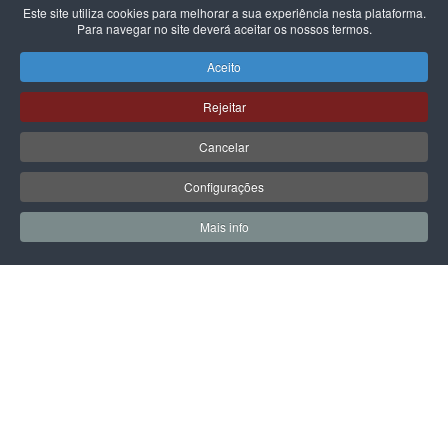
Este site utiliza cookies para melhorar a sua experiência nesta plataforma.
Para navegar no site deverá aceitar os nossos termos.
CARHARTT WIP
CARHARTT WIP
BOLSA CARHARTT WIP
BOLSA CARHARTT WIP
Aceito
NORWICH BLACK
ESSENTIALS MANTA
89,00 €
49,00 €
Rejeitar
Cancelar
Configurações
PÁGINA SEGUINTE
Mais info
0
0
Meus Favoritos
Carrin
LPOINT GROUP