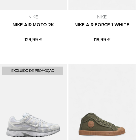
NIKE
NIKE
NIKE AIR MOTO 2K
NIKE AIR FORCE 1 WHITE
129,99 €
119,99 €
Adicionar aos Favoritos
Adicionar aos Favoritos
A
EXCLUÍDO DE PROMOÇÃO