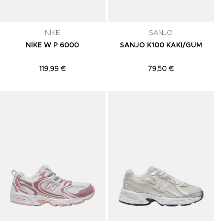
NIKE
SANJO
NIKE W P 6000
SANJO K100 KAKI/GUM
119,99 €
79,50 €
Adicionar aos Favoritos
Adicionar aos Favoritos
A