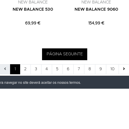
NEW BALANCE
NEW BALANCE
NEW BALANCE 530
NEW BALANCE 9060
69,99 €
154,99 €
PÁGINA SEGUINTE
1
2
3
4
5
6
7
8
9
10
ara navegar no site deverá aceitar os nossos termos.
ÃO LEGAL
PRODUTOS
ivacidade
Homem
dições
Mulher
s de Entrega
Criança