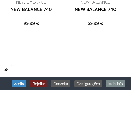
NEW BALANCE
NEW BALANCE
NEW BALANCE 740
NEW BALANCE 740
99,99 €
59,99 €
Aceito
Rejeitar
Cancelar
Configurações
Mais info
ÁREA DE CLIENTE
Iniciar Sessão
Criar uma Conta
Encomendas