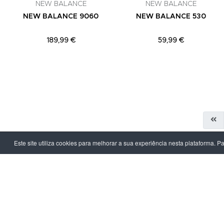
NEW BALANCE
NEW BALANCE
NEW BALANCE 9060
NEW BALANCE 530
189,99 €
59,99 €
Este site utiliza cookies para melhorar a sua experiência nesta plataforma. P
LPOINT GROUP
INFORMAÇ
Sobre Nós
Política de Pr
Lojas
Termos & Con
Campanhas
Prazo e Custo