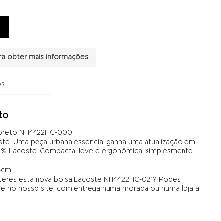
a obter mais informações.
os
to
 preto NH4422HC-000.
oste. Uma peça urbana essencial ganha uma atualização em
, 1% Lacoste. Compacta, leve e ergonômica: simplesmente
4cm.
 teres esta nova bolsa Lacoste NH4422HC-021? Podes
no nosso site, com entrega numa morada ou numa loja à