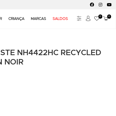
FACEBOOK SOC
INSTAGR
YO
0
0
Meus Fav
Carr
R
CRIANÇA
MARCAS
SALDOS
STE NH4422HC RECYCLED
N NOIR